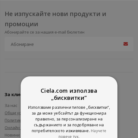
Не изпускайте нови продукти и
промоции
Абонирайте се за нашия e-mail бюлетин
Ciela.com използва
За клиенти
„бисквитки“
За нас
Използваме различни типове „бисквитки“,
Общи условия
за да може уебсайтът да функционира
правилно, за персонализиране на
Политика за поверителност
съдържанието и за подобряване на
Онлайн решаване на спорове
потребителското изживяване.
Научете
Новини и събития
повече тук.