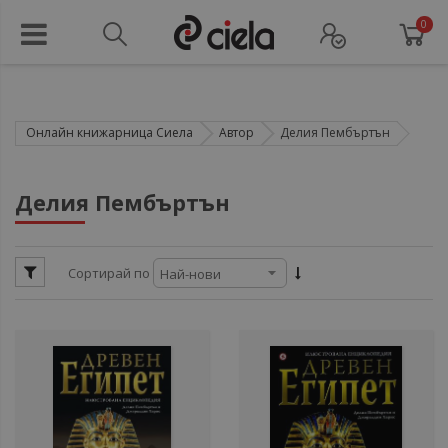
0
Онлайн книжарница Сиела
Автор
Делия Пембъртън
ули
Делия Пембъртън
ули
Сортирай по