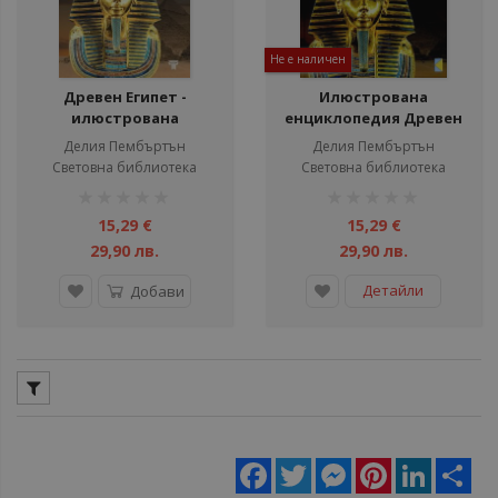
Не е наличен
Древен Египет -
Илюстрована
илюстрована
енциклопедия Древен
енциклопедия
Египет
Делия Пембъртън
Делия Пембъртън
Световна библиотека
Световна библиотека
рейтинг:
рейтинг:
1%
1%
15,29 €
15,29 €
29,90 лв.
29,90 лв.
Детайли
Добави
Facebook
Twitter
Messenger
Pinterest
LinkedIn
Sha