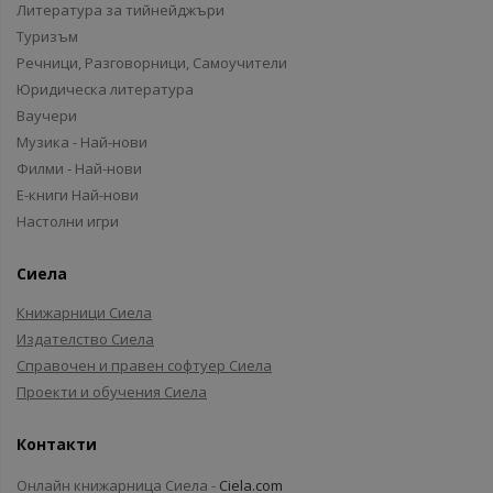
Литература за тийнейджъри
Туризъм
Речници, Разговорници, Самоучители
Юридическа литература
Ваучери
Музика - Най-нови
Филми - Най-нови
Е-книги Най-нови
Настолни игри
Сиела
Книжарници Сиела
Издателство Сиела
Справочен и правен софтуер Сиела
Проекти и обучения Сиела
Контакти
Онлайн книжарница Сиела -
Ciela.com