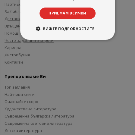
Партньори и приятели
За библиотеки
ПРИЕМАМ ВСИЧКИ
Доставка
Връщане
ВИЖТЕ ПОДРОБНОСТИТЕ
Помощ
Често задавани въпроси
Кариера
Дистрибуция
Контакти
Препоръчваме Ви
Топ заглавия
Най-нови книги
Очаквайте скоро
Художествена литература
Съвременна българска литература
Съвременна световна литература
Детска литература