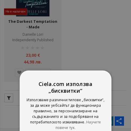
Не е наличен
The Darkest Temptation
- Made
Danielle Lori
Independently Published
рейтинг:
1%
23,00 €
44,98 лв.
Детайли
Ciela.com използва
„бисквитки“
Използваме различни типове „бисквитки“,
за да може уебсайтът да функционира
правилно, за персонализиране на
съдържанието и за подобряване на
Facebook
Twitter
Messenger
Pinterest
LinkedIn
Sha
потребителското изживяване.
Научете
повече тук.