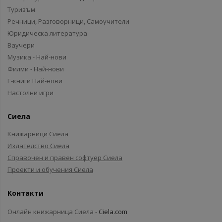
Туризъм
Речници, Разговорници, Самоучители
Юридическа литература
Ваучери
Музика - Най-нови
Филми - Най-нови
Е-книги Най-нови
Настолни игри
Сиела
Книжарници Сиела
Издателство Сиела
Справочен и правен софтуер Сиела
Проекти и обучения Сиела
Контакти
Онлайн книжарница Сиела -
Ciela.com