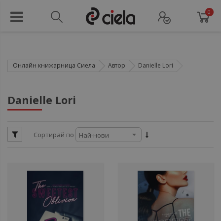
0
Онлайн книжарница Сиела
Автор
Danielle Lori
ули
Danielle Lori
ули
Сортирай по
ули
ул
ули