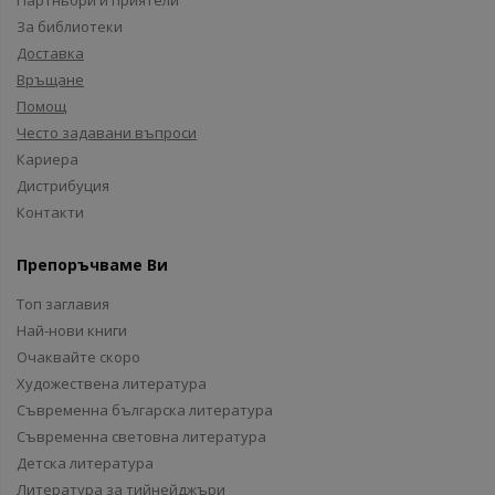
Партньори и приятели
За библиотеки
Доставка
Връщане
Помощ
Често задавани въпроси
Кариера
Дистрибуция
Контакти
Препоръчваме Ви
Топ заглавия
Най-нови книги
Очаквайте скоро
Художествена литература
Съвременна българска литература
Съвременна световна литература
Детска литература
Литература за тийнейджъри