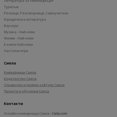
Литература за тийнейджъри
Туризъм
Речници, Разговорници, Самоучители
Юридическа литература
Ваучери
Музика - Най-нови
Филми - Най-нови
Е-книги Най-нови
Настолни игри
Сиела
Книжарници Сиела
Издателство Сиела
Справочен и правен софтуер Сиела
Проекти и обучения Сиела
Контакти
Онлайн книжарница Сиела -
Ciela.com