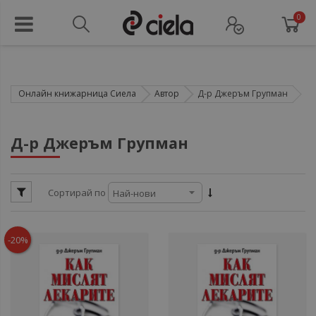
0
Онлайн книжарница Сиела
Автор
Д-р Джеръм Групман
ул
Д-р Джеръм Групман
ул
ул
Сортирай по
ули
ул
-20%
ули