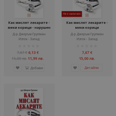
Не е наличен
Как мислят лекарите -
Как мислят лекарите -
меки корици - нарушен
меки корици
търговски вид
Д-р Джеръм Групман
Д-р Джеръм Групман
Изток - Запад
Изток - Запад
рейтинг:
рейтинг:
1%
1%
7,67 €
6,13 €
7,67 €
15,00 лв.
11,99 лв.
15,00 лв.
Детайли
Добави