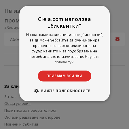
Не изпускайте нови продукти и
Ciela.com използва
промоции
„бисквитки“
Абонирайте се за нашия e-mail бюлетин
Използваме различни типове „бисквитки“,
за да може уебсайтът да функционира
правилно, за персонализиране на
съдържанието и за подобряване на
потребителското изживяване.
Научете
повече тук.
ПРИЕМАМ ВСИЧКИ
За клиенти
ВИЖТЕ ПОДРОБНОСТИТЕ
За нас
Общи условия
Политика за поверителност
Онлайн решаване на спорове
Новини и събития