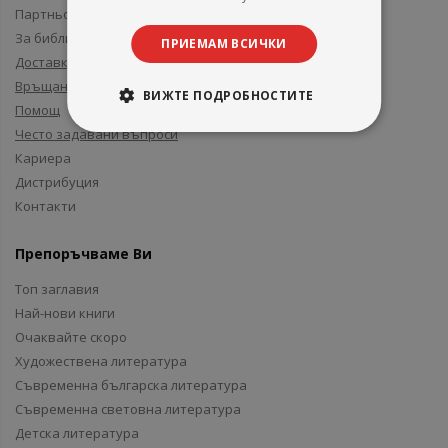
Партньори и приятели
За библиотеки
ПРИЕМАМ ВСИЧКИ
Доставка
Връщане
ВИЖТЕ ПОДРОБНОСТИТЕ
Помощ
Често задавани въпроси
Кариера
Дистрибуция
Контакти
Препоръчваме Ви
Топ заглавия
Най-нови книги
Очаквайте скоро
Художествена литература
Съвременна българска литература
Съвременна световна литература
Детска литература