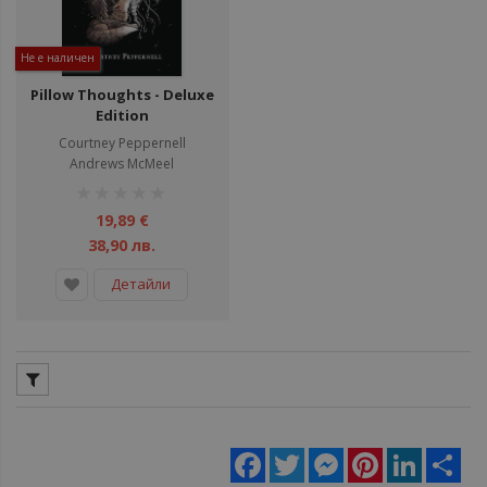
Не е наличен
Pillow Thoughts - Deluxe
Edition
Courtney Peppernell
Andrews McMeel
рейтинг:
1%
19,89 €
38,90 лв.
Детайли
Facebook
Twitter
Messenger
Pinterest
LinkedIn
Sha