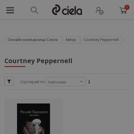
0
Онлайн книжарница Сиела
Автор
Courtney Peppernell
ул
Courtney Peppernell
ул
Сортирай по