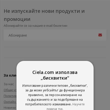
Не изпускайте нови продукти и
промоции
Абонирайте се за нашия e-mail бюлетин
Ciela.com използва
За клиенти
„бисквитки“
За нас
Използваме различни типове „бисквитки“,
Общи условия
за да може уебсайтът да функционира
правилно, за персонализиране на
Политика за поверителност
съдържанието и за подобряване на
Онлайн решаване на спорове
потребителското изживяване.
Научете
Новини и събития
повече тук.