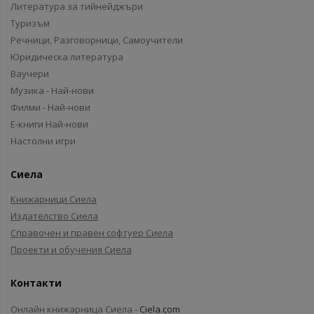
Литература за тийнейджъри
Туризъм
Речници, Разговорници, Самоучители
Юридическа литература
Ваучери
Музика - Най-нови
Филми - Най-нови
Е-книги Най-нови
Настолни игри
Сиела
Книжарници Сиела
Издателство Сиела
Справочен и правен софтуер Сиела
Проекти и обучения Сиела
Контакти
Онлайн книжарница Сиела -
Ciela.com