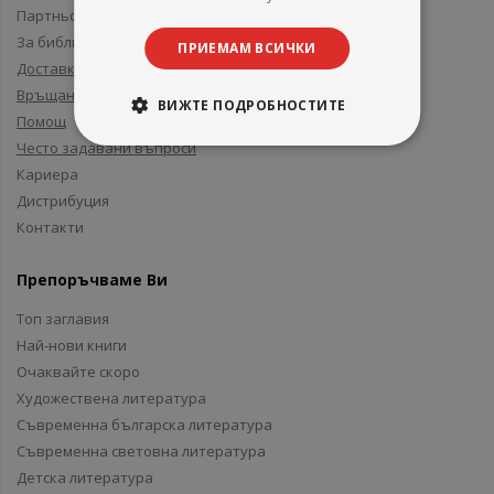
Партньори и приятели
За библиотеки
ПРИЕМАМ ВСИЧКИ
Доставка
Връщане
ВИЖТЕ ПОДРОБНОСТИТЕ
Помощ
Често задавани въпроси
Кариера
Дистрибуция
Контакти
Препоръчваме Ви
Топ заглавия
Най-нови книги
Очаквайте скоро
Художествена литература
Съвременна българска литература
Съвременна световна литература
Детска литература