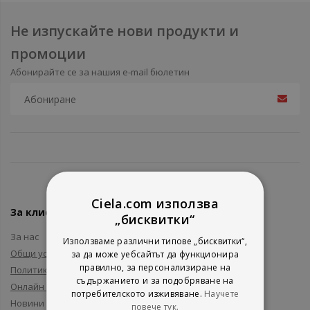
Не изпускайте нови продукти и
промоции
Абонирайте се за нашия e-mail бюлетин
Ciela.com използва
За клиенти
„бисквитки“
За нас
Използваме различни типове „бисквитки“,
Общи условия
за да може уебсайтът да функционира
правилно, за персонализиране на
Политика за поверителност
съдържанието и за подобряване на
Онлайн решаване на спорове
потребителското изживяване.
Научете
Новини и събития
повече тук.