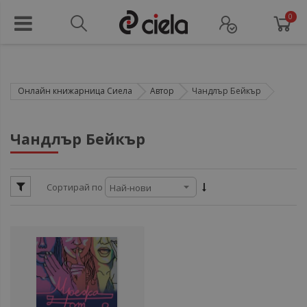
0
Онлайн книжарница Сиела
Автор
Чандлър Бейкър
ул
Чандлър Бейкър
ул
Сортирай по