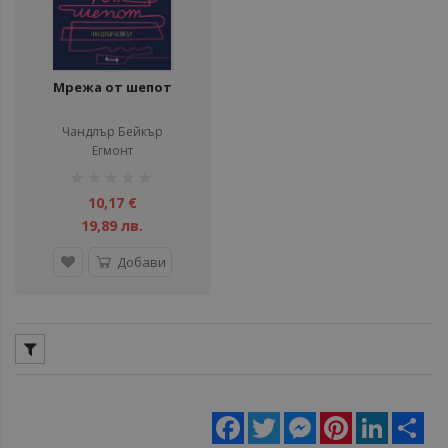
Мрежа от шепот
Чандлър Бейкър
Егмонт
рейтинг:
1%
10,17 €
19,89 лв.
Добави
Facebook
Twitter
Messenger
Pinterest
LinkedIn
Sha