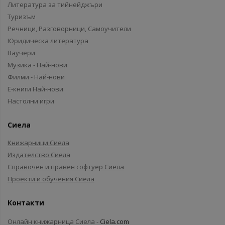
Литература за тийнейджъри
Туризъм
Речници, Разговорници, Самоучители
Юридическа литература
Ваучери
Музика - Най-нови
Филми - Най-нови
Е-книги Най-нови
Настолни игри
Сиела
Книжарници Сиела
Издателство Сиела
Справочен и правен софтуер Сиела
Проекти и обучения Сиела
Контакти
Онлайн книжарница Сиела -
Ciela.com