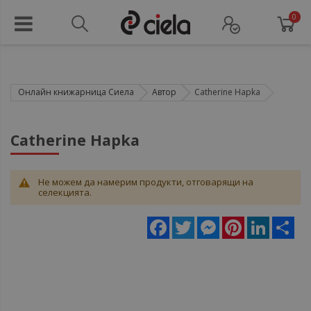
0
Онлайн книжарница Сиела
Автор
Catherine Hapka
Catherine Hapka
Не можем да намерим продукти, отговарящи на
селекцията.
Facebook
Twitter
Messenger
Pinterest
LinkedIn
Sha