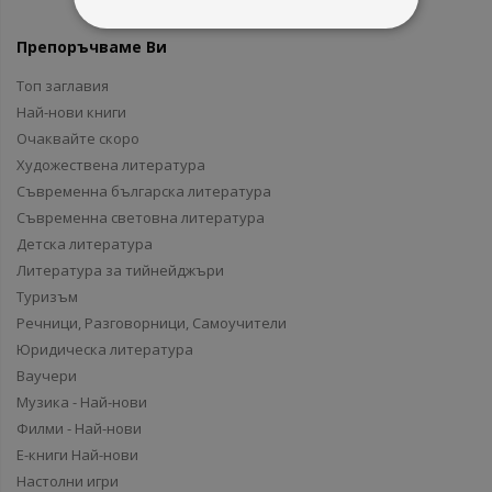
Препоръчваме Ви
Топ заглавия
Най-нови книги
Очаквайте скоро
Художествена литература
Съвременна българска литература
Съвременна световна литература
Детска литература
Литература за тийнейджъри
Туризъм
Речници, Разговорници, Самоучители
Юридическа литература
Ваучери
Музика - Най-нови
Филми - Най-нови
Е-книги Най-нови
Настолни игри