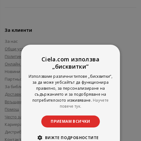
За клиенти
За нас
Общи условия
Политика за поверителност
Ciela.com използва
Онлайн решаване на спорове
„бисквитки“
Новини и събития
Използваме различни типове „бисквитки“,
Партньори и приятели
за да може уебсайтът да функционира
За библиотеки
правилно, за персонализиране на
Доставка
съдържанието и за подобряване на
потребителското изживяване.
Научете
Връщане
повече тук.
Помощ
Често задавани въпроси
ПРИЕМАМ ВСИЧКИ
Кариера
Дистрибуция
ВИЖТЕ ПОДРОБНОСТИТЕ
Контакти