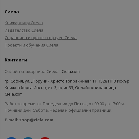
Сиела
Книжарници Сиела
Издателство Сиела
Справочен и правен софтуер Сиела
Проекти и обучения Сиела
Контакти
Онлайн книжарница Сиела -
Ciela.com
гр. София, ул. „Поручик Христо Топракчиев“ 11, 1528 НПЗ Искър,
Книжна борса Искър, ет. 3, офис 33, Онлайн книжарница
Ciela.com
Работно време: от Понеделник до Петък, от 09:00 до 17:00 ч.
Почивни дни: Събота, Неделя и официални празници.
E-mail:
shop@ciela.com