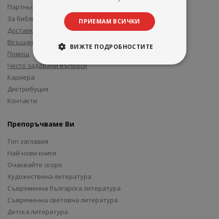
Партньори и приятели
За библиотеки
ПРИЕМАМ ВСИЧКИ
Доставка
Връщане
ВИЖТЕ ПОДРОБНОСТИТЕ
Помощ
Често задавани въпроси
Кариера
Дистрибуция
Контакти
Препоръчваме Ви
Топ заглавия
Най-нови книги
Очаквайте скоро
Художествена литература
Съвременна българска литература
Съвременна световна литература
Детска литература