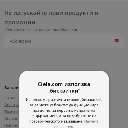
Не изпускайте нови продукти и
промоции
Абонирайте се за нашия e-mail бюлетин
Ciela.com използва
За клиенти
„бисквитки“
За нас
Използваме различни типове „бисквитки“,
Общи условия
за да може уебсайтът да функционира
правилно, за персонализиране на
Политика за поверителност
съдържанието и за подобряване на
Онлайн решаване на спорове
потребителското изживяване.
Научете
Новини и събития
повече тук.