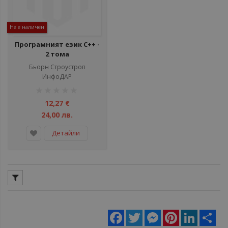
Не е наличен
Програмният език C++ -
2 тома
Бьорн Строустроп
ИнфоДАР
рейтинг:
1%
12,27 €
24,00 лв.
Детайли
Facebook
Twitter
Messenger
Pinterest
LinkedIn
Sha