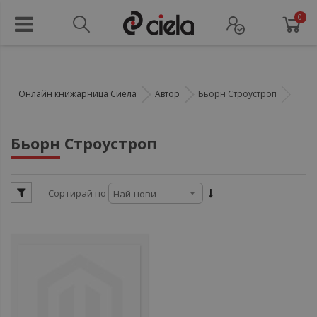
0
Онлайн книжарница Сиела
Автор
Бьорн Строустроп
ул
Бьорн Строустроп
ул
Сортирай по