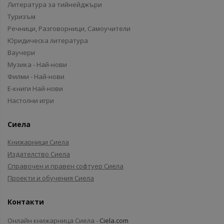
Литература за тийнейджъри
Туризъм
Речници, Разговорници, Самоучители
Юридическа литература
Ваучери
Музика - Най-нови
Филми - Най-нови
Е-книги Най-нови
Настолни игри
Сиела
Книжарници Сиела
Издателство Сиела
Справочен и правен софтуер Сиела
Проекти и обучения Сиела
Контакти
Онлайн книжарница Сиела -
Ciela.com