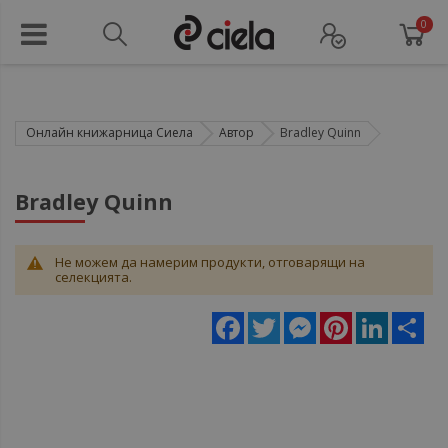
0
Онлайн книжарница Сиела
Автор
Bradley Quinn
Bradley Quinn
Не можем да намерим продукти, отговарящи на
селекцията.
Facebook
Twitter
Messenger
Pinterest
LinkedIn
Sha