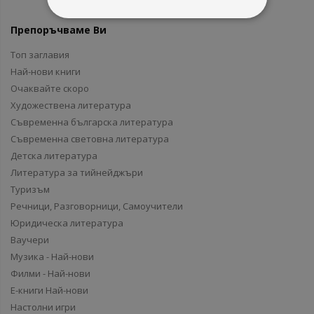
Препоръчваме Ви
Топ заглавия
Най-нови книги
Очаквайте скоро
Художествена литература
Съвременна българска литература
Съвременна световна литература
Детска литература
Литература за тийнейджъри
Туризъм
Речници, Разговорници, Самоучители
Юридическа литература
Ваучери
Музика - Най-нови
Филми - Най-нови
Е-книги Най-нови
Настолни игри