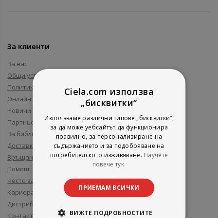
За клиенти
За нас
Общи условия
Политика за поверителност
Ciela.com използва
Онлайн решаване на спорове
„бисквитки“
Новини и събития
Използваме различни типове „бисквитки“,
Партньори и приятели
за да може уебсайтът да функционира
За библиотеки
правилно, за персонализиране на
Доставка
съдържанието и за подобряване на
потребителското изживяване.
Научете
Връщане
повече тук.
Помощ
Често задавани въпроси
ПРИЕМАМ ВСИЧКИ
Кариера
Дистрибуция
ВИЖТЕ ПОДРОБНОСТИТЕ
Контакти