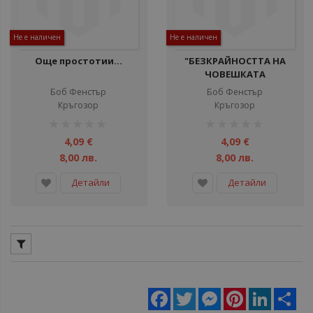
Не е наличен
Не е наличен
Още простотии...
"БЕЗКРАЙНОСТТА НА
ЧОВЕШКАТА
ПРОСТОТИЯ"
Боб Фенстър
Боб Фенстър
Кръгозор
Кръгозор
рейтинг:
рейтинг:
1%
1%
4,09 €
4,09 €
8,00 лв.
8,00 лв.
Детайли
Детайли
Facebook
Twitter
Messenger
Pinterest
LinkedIn
Sha