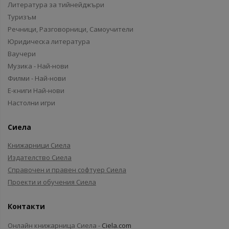
Литература за тийнейджъри
Туризъм
Речници, Разговорници, Самоучители
Юридическа литература
Ваучери
Музика - Най-нови
Филми - Най-нови
Е-книги Най-нови
Настолни игри
Сиела
Книжарници Сиела
Издателство Сиела
Справочен и правен софтуер Сиела
Проекти и обучения Сиела
Контакти
Онлайн книжарница Сиела -
Ciela.com