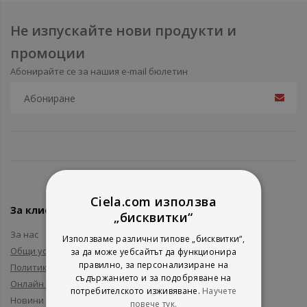
Не изпускайте нови продукти и
промоции
Абонирайте се за нашия e-mail бюлетин
Ciela.com използва
За клиенти
„бисквитки“
За нас
Използваме различни типове „бисквитки“,
Общи условия
за да може уебсайтът да функционира
правилно, за персонализиране на
Политика за поверителност
съдържанието и за подобряване на
Онлайн решаване на спорове
потребителското изживяване.
Научете
Новини и събития
повече тук.