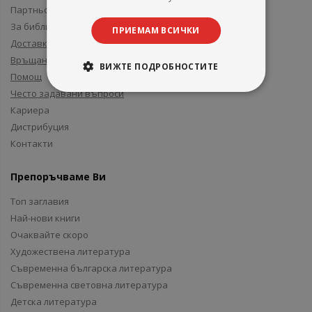
Партньори и приятели
За библиотеки
ПРИЕМАМ ВСИЧКИ
Доставка
Връщане
ВИЖТЕ ПОДРОБНОСТИТЕ
Помощ
Често задавани въпроси
Кариера
Дистрибуция
Контакти
Препоръчваме Ви
Топ заглавия
Най-нови книги
Очаквайте скоро
Художествена литература
Съвременна българска литература
Съвременна световна литература
Детска литература