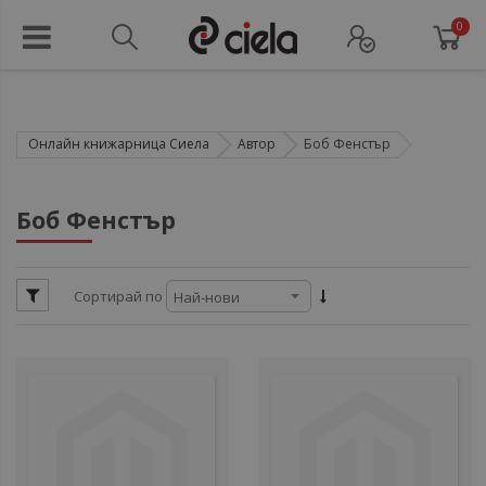
0
Онлайн книжарница Сиела
Автор
Боб Фенстър
ули
Боб Фенстър
ули
Сортирай по