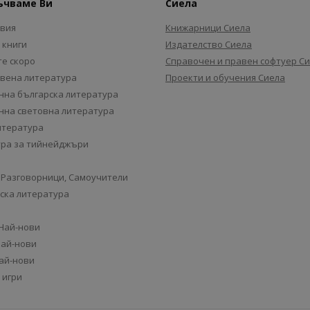
ъчваме Ви
Сиела
авия
Книжарници Сиела
 книги
Издателство Сиела
е скоро
Справочен и правен софтуер С
вена литература
Проекти и обучения Сиела
на българска литература
на световна литература
итература
ра за тийнейджъри
 Разговорници, Самоучители
ска литература
 Най-нови
Най-нови
Най-нови
 игри