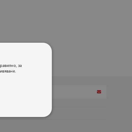
равилно, за
ивяване.