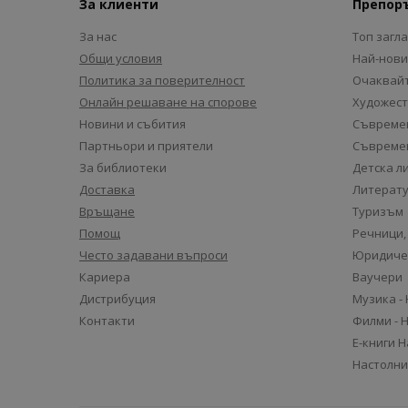
За клиенти
Препор
За нас
Топ загл
Общи условия
Най-нови
Политика за поверителност
Очаквайт
Онлайн решаване на спорове
Художест
Новини и събития
Съвремен
Партньори и приятели
Съвремен
За библиотеки
Детска л
Доставка
Литерату
Връщане
Туризъм
Помощ
Речници,
Често задавани въпроси
Юридиче
Кариера
Ваучери
Дистрибуция
Музика -
Контакти
Филми - 
Е-книги 
Настолни