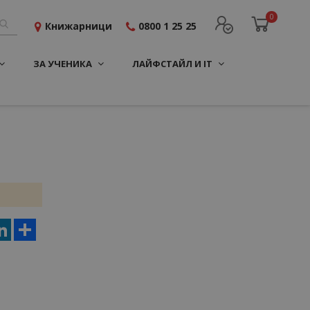
0
Книжарници
0800 1 25 25
ЗА УЧЕНИКА
ЛАЙФСТАЙЛ И IT
er
terest
LinkedIn
Share