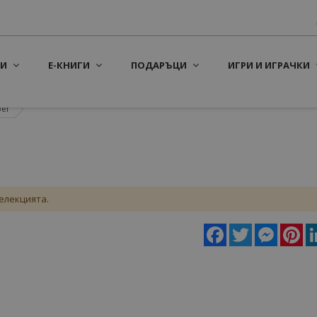
И
Е-КНИГИ
ПОДАРЪЦИ
ИГРИ И ИГРАЧКИ
ber
елекцията.
Facebook
Twitter
Messeng
Pin