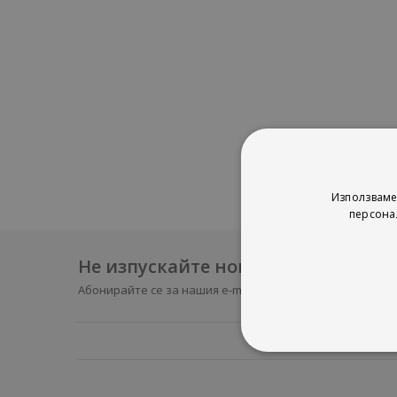
Използваме
персона
Не изпускайте нови продукти и 
Абонирайте се за нашия e-mail бюлетин