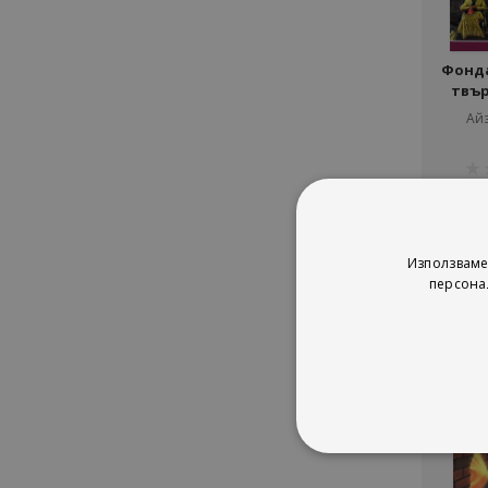
Фондац
твъ
Ай
рей
1%
4
Използваме
персона