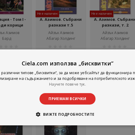
Не е наличен
Не е наличен
ия - Том І -
А. Азимов. Събрани
А. Азимов. Събран
рди корици
разкази т.5
разкази, т. 2
зък Азимов
Айзък Азимов
Айзък Азимов
Бард
Абагар Холдинг
Абагар Холдинг
тинг:
рейтинг:
рейтинг:
1%
1%
25,56 €
3,58 €
3,07 €
9,99 лв.
7,00 лв.
6,00 лв.
Ciela.com използва „бисквитки“
Детайли
Детайли
Добави
 различни типове „бисквитки“, за да може уебсайтът да функционира п
лизиране на съдържанието и за подобряване на потребителското изж
Научете повече тук.
ПРИЕМАМ ВСИЧКИ
ВИЖТЕ ПОДРОБНОСТИТЕ