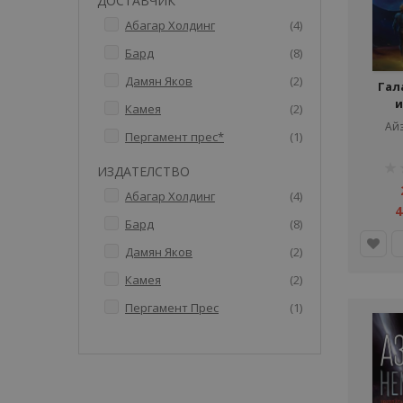
ДОСТАВЧИК
артикули
Абагар Холдинг
4
артикули
Бард
8
артикули
Дамян Яков
2
Гал
и
артикули
Камея
2
Ай
артикул
Пергамент прес*
1
рей
ИЗДАТЕЛСТВО
1%
артикули
Абагар Холдинг
4
4
артикули
Бард
8
артикули
Дамян Яков
2
артикули
Камея
2
артикул
Пергамент Прес
1