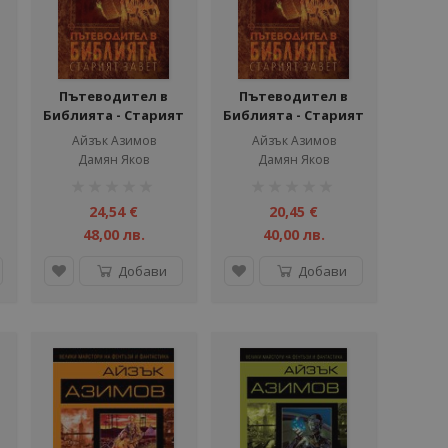
Пътеводител в
Пътеводител в
Библията - Старият
Библията - Старият
завет - твърди корици
завет - меки корици
Айзък Азимов
Айзък Азимов
Дамян Яков
Дамян Яков
рейтинг:
рейтинг:
1%
1%
24,54 €
20,45 €
48,00 лв.
40,00 лв.
Добави
Добави