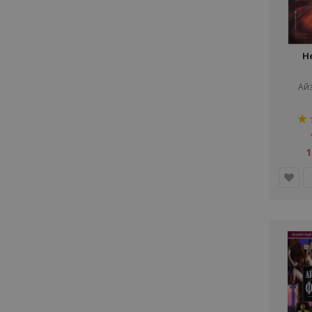
Н
Ай
рей
80%
1