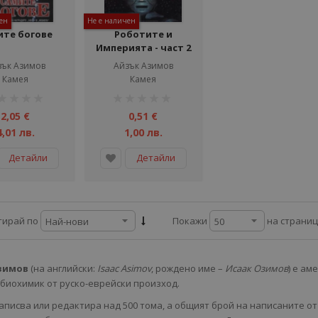
ен
Не е наличен
ите богове
Роботите и
Империята - част 2
зък Азимов
Айзък Азимов
Камея
Камея
тинг:
рейтинг:
1%
2,05 €
0,51 €
4,01 лв.
1,00 лв.
Детайли
Детайли
на страни
тирай по
Покажи
зимов
(на английски:
Isaac Asimov
, рождено име –
Исаак Озимов
) е ам
 биохимик от руско-еврейски произход.
аписва или редактира над 500 тома, а общият брой на написаните от