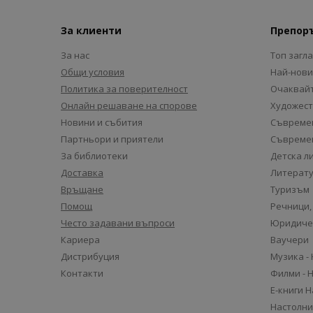
За клиенти
Препор
За нас
Топ загл
Общи условия
Най-нови
Политика за поверителност
Очаквайт
Онлайн решаване на спорове
Художест
Новини и събития
Съвремен
Партньори и приятели
Съвремен
За библиотеки
Детска л
Доставка
Литерату
Връщане
Туризъм
Помощ
Речници,
Често задавани въпроси
Юридиче
Кариера
Ваучери
Дистрибуция
Музика -
Контакти
Филми - 
Е-книги 
Настолни