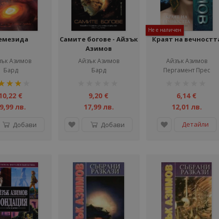
Не е наличен
емезида
Самите богове - Айзък
Краят на вечностт
Азимов
зък Азимов
Айзък Азимов
Айзък Азимов
Бард
Бард
Пергамент Прес
тинг:
рейтинг:
рейтинг:
1%
1%
10,22 €
9,20 €
6,14 €
9,99 лв.
17,99 лв.
12,01 лв.
Детайли
Добави
Добави