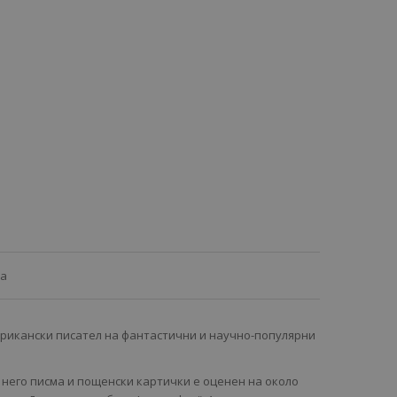
ца
ерикански писател на фантастични и научно-популярни
 него писма и пощенски картички е оценен на около