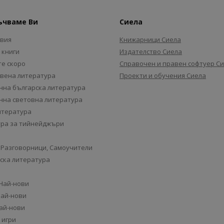
ъчваме Ви
Сиела
авия
Книжарници Сиела
 книги
Издателство Сиела
е скоро
Справочен и правен софтуер С
вена литература
Проекти и обучения Сиела
на българска литература
на световна литература
итература
ра за тийнейджъри
 Разговорници, Самоучители
ска литература
 Най-нови
Най-нови
Най-нови
 игри