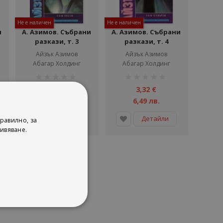
Не е наличен
Не е наличен
и
А. Азимов. Събрани
А. Азимов. Събрани
разкази, т. 3
разкази, т. 4
Айзък Азимов
Айзък Азимов
Абагар Холдинг
Абагар Холдинг
рейтинг:
рейтинг:
1%
1%
2,81 €
3,32 €
5,50 лв.
6,49 лв.
Детайли
Детайли
равилно, за
ивяване.