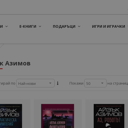
И
Е-КНИГИ
ПОДАРЪЦИ
ИГРИ И ИГРАЧКИ
к Азимов
на страни
тирай по
Покажи