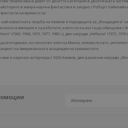
Негови творби има в девет от десетте категории в Десетичната систем
майсторите в жанра научна фантастика и заедно с Робърт Хайнлайн и
-фантасти на времето си.
 най-известната творба на Азимов е поредицата за „Фондацията“ не
тическата империя и за роботите, които по-късно също обвързва с Ф
юго“ (1963, 1966, 1973, 1977, 1983 г.), две награди „Небюла“ (1972, 1976 г
 дългогодишен, но неохотен член на Менса, описва ги като „интелек
зидент на Американската асоциация на хуманистите.
о име е наречен астероидът 5020 Азимов, две различни награди „Ай
промоции