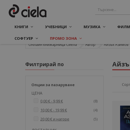
КНИГИ
УЧЕБНИЦИ
МУЗИКА
ФИЛМ
СОФТУЕР
ПРОМО ЗОНА
Онлайн книжарница Сиела
Автор
Айзък Азимов
Айзъ
Филтрирай по
Сор
Опции за пазаруване
ЦЕНА
артикули
0,00 €
-
9,99 €
8
артикули
10,00 €
-
19,99 €
4
артикули
20,00 €
и нагоре
5