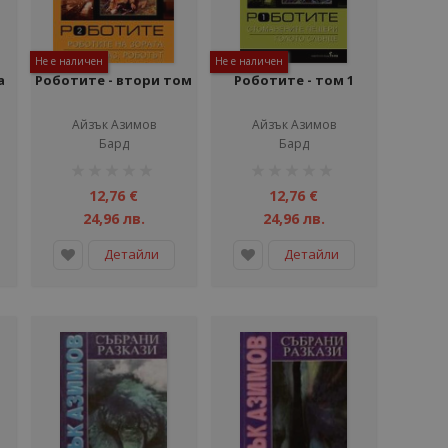
Не е наличен
Не е наличен
а
Роботите - втори том
Роботите - том 1
Айзък Азимов
Айзък Азимов
Бард
Бард
рейтинг:
рейтинг:
1%
1%
12,76 €
12,76 €
24,96 лв.
24,96 лв.
Детайли
Детайли