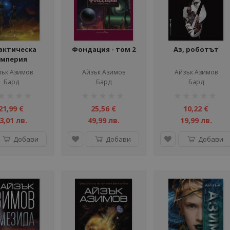
актическа
Фондация - том 2
Аз, роботът
мперия
зък Азимов
Айзък Азимов
Айзък Азимов
Бард
Бард
Бард
тинг:
рейтинг:
рейтинг:
1%
1%
21,99 €
25,56 €
10,22 €
3,01 лв.
49,99 лв.
19,99 лв.
Добави
Добави
Добави