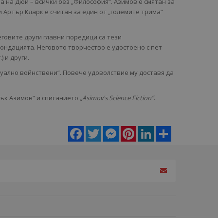
а на Дюи – всички без „Философия“. Азимов е смятан за
 Артър Кларк е считан за един от „големите трима“
говите други главни поредици са тези
ондацията. Неговото творчество е удостоено с пет
.) и други.
туално войнствени“. Повече удоволствие му доставя да
зък Азимов“ и списанието
„Asimov's Science Fiction“
.
Facebook
Twitter
Messenger
Pinterest
LinkedIn
Share