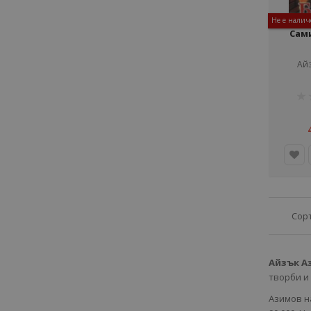
Не е налич
Сам
Ай
рей
1%
Сор
Айзък А
творби и
Азимов н