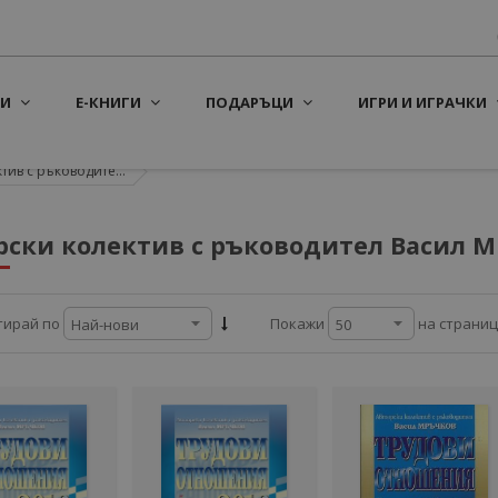
И
Е-КНИГИ
ПОДАРЪЦИ
ИГРИ И ИГРАЧКИ
тив с ръководите...
рски колектив с ръководител Васил 
на страни
тирай по
Покажи