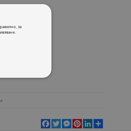
равилно, за
ивяване.
ца
Facebook
Twitter
Messenger
Pinterest
LinkedIn
Share