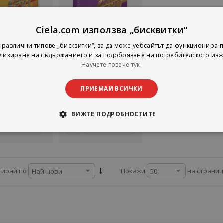
Ciela.com използва „бисквитки“
ен
ви отношения
Трудови отношения
 различни типове „бисквитки“, за да може уебсайтът да функционира п
2007
2006
лизиране на съдържанието и за подобряване на потребителското изж
Авторски колектив с ръководител Васил Мръчков
Авторски колектив с ръководител Васил Мръчков
Научете повече тук.
уд и право
Труд и право
тинг:
рейтинг:
ПРИЕМАМ ВСИЧКИ
1%
12,27 €
11,66 €
4,00 лв.
22,80 лв.
ВИЖТЕ ПОДРОБНОСТИТЕ
Детайли
Добави
на страни
тирай по
Покажи