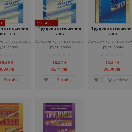
ен
Не е наличен
ви отношения
Трудови отношения
Трудови отношени
016 + CD
2016
2010
Авторски колектив с ръководител Васил Мръчков
Авторски колектив с ръководител Васил Мръчков
уд и право
Труд и право
Труд и право
тинг:
рейтинг:
рейтинг:
1%
1%
19,63 €
16,57 €
15,34 €
8,39 лв.
32,41 лв.
30,00 лв.
Детайли
Детайли
Добави