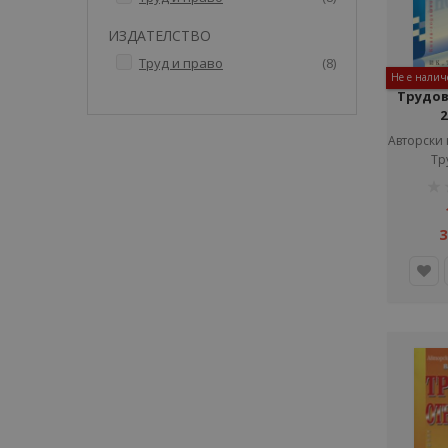
ИЗДАТЕЛСТВО
артикули
Труд и право
8
Не е налич
Трудо
2
Тр
рей
1%
3