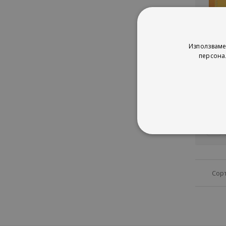
Не е налич
Трудо
Използваме
персона
Тр
рей
1%
2
Сор