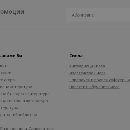
промоции
ъчваме Ви
Сиела
авия
Книжарници Сиела
 книги
Издателство Сиела
е скоро
Справочен и правен софтуер С
вена литература
Проекти и обучения Сиела
на българска литература
на световна литература
итература
ра за тийнейджъри
 Разговорници, Самоучители