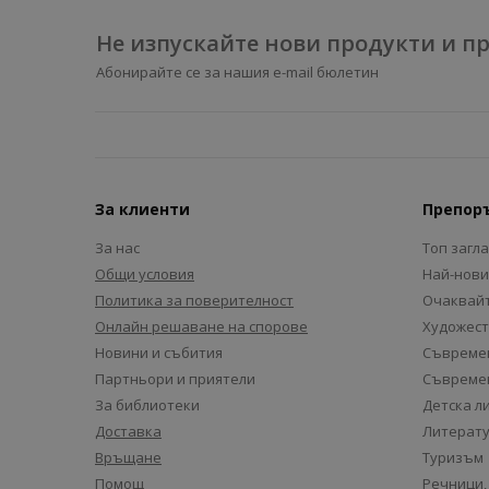
Не изпускайте нови продукти и 
Абонирайте се за нашия e-mail бюлетин
За клиенти
Препор
За нас
Топ загл
Общи условия
Най-нови
Политика за поверителност
Очаквайт
Онлайн решаване на спорове
Художест
Новини и събития
Съвремен
Партньори и приятели
Съвремен
За библиотеки
Детска л
Доставка
Литерату
Връщане
Туризъм
Помощ
Речници,