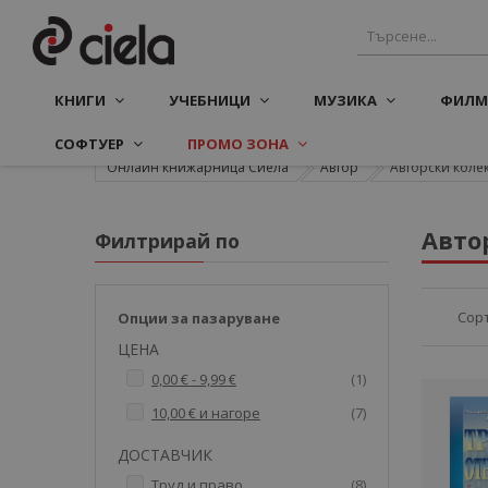
КНИГИ
УЧЕБНИЦИ
МУЗИКА
ФИЛМ
СОФТУЕР
ПРОМО ЗОНА
Онлайн книжарница Сиела
Автор
Авторски колек
Авто
Филтрирай по
Сор
Опции за пазаруване
ЦЕНА
артикул
0,00 €
-
9,99 €
1
артикули
10,00 €
и нагоре
7
ДОСТАВЧИК
артикули
Труд и право
8