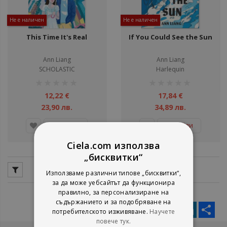
Не е наличен
Не е наличен
This Time It's Real
If You Could See the Sun
Ann Liang
Ann Liang
SCHOLASTIC
Harlequin
рейтинг:
рейтинг:
1%
1%
12,22 €
17,84 €
23,90 лв.
34,89 лв.
Детайли
Детайли
Ciela.com използва
„бисквитки“
Използваме различни типове „бисквитки“,
за да може уебсайтът да функционира
правилно, за персонализиране на
съдържанието и за подобряване на
Facebook
Twitter
Messenger
Pinterest
LinkedIn
Sha
потребителското изживяване.
Научете
повече тук.