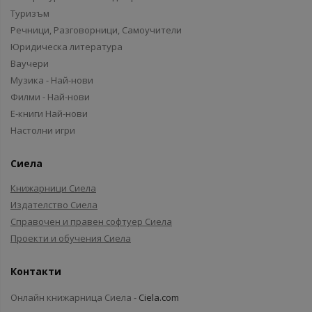
Туризъм
Речници, Разговорници, Самоучители
Юридическа литература
Ваучери
Музика - Най-нови
Филми - Най-нови
Е-книги Най-нови
Настолни игри
Сиела
Книжарници Сиела
Издателство Сиела
Справочен и правен софтуер Сиела
Проекти и обучения Сиела
Контакти
Онлайн книжарница Сиела -
Ciela.com