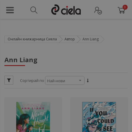
0
Онлайн книжарница Сиела
Автор
Ann Liang
ули
Ann Liang
ул
Сортирай по
ули
ули
ул
ул