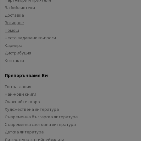
Партньори и приятели
За библиотеки
Доставка
Връщане
Помощ
Често задавани въпроси
Кариера
Дистрибуция
Контакти
Препоръчваме Ви
Топ заглавия
Най-нови книги
Очаквайте скоро
Художествена литература
Съвременна българска литература
Съвременна световна литература
Детска литература
Литература за тийнейджъри