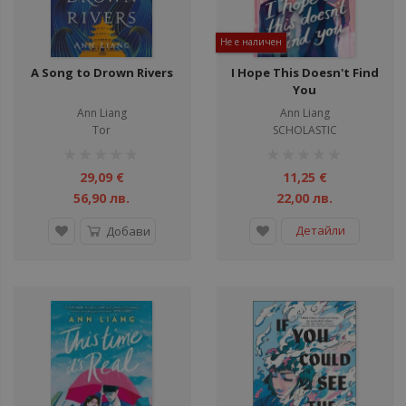
Не е наличен
A Song to Drown Rivers
I Hope This Doesn't Find
You
Ann Liang
Ann Liang
Tor
SCHOLASTIC
рейтинг:
рейтинг:
1%
1%
29,09 €
11,25 €
56,90 лв.
22,00 лв.
Детайли
Добави