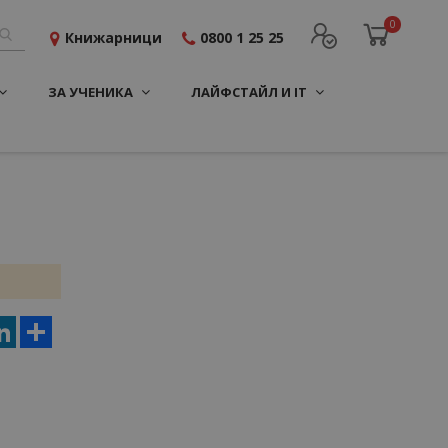
0
Книжарници
0800 1 25 25
ЗА УЧЕНИКА
ЛАЙФСТАЙЛ И IT
er
terest
LinkedIn
Share