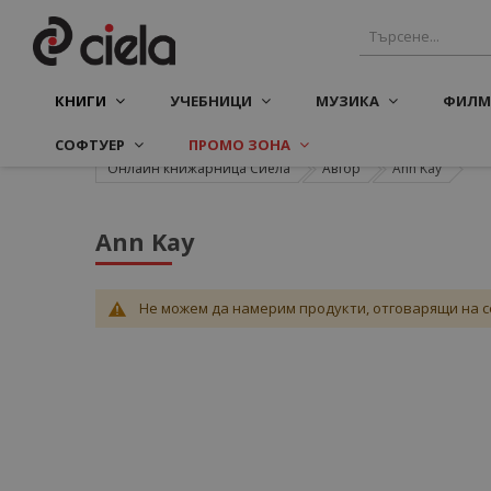
КНИГИ
УЧЕБНИЦИ
МУЗИКА
ФИЛМ
СОФТУЕР
ПРОМО ЗОНА
Онлайн книжарница Сиела
Автор
Ann Kay
Ann Kay
Не можем да намерим продукти, отговарящи на с