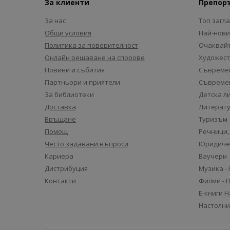
За клиенти
Препор
За нас
Топ загл
Общи условия
Най-нови
Политика за поверителност
Очаквайт
Онлайн решаване на спорове
Художест
Новини и събития
Съвремен
Партньори и приятели
Съвремен
За библиотеки
Детска л
Доставка
Литерату
Връщане
Туризъм
Помощ
Речници,
Често задавани въпроси
Юридиче
Кариера
Ваучери
Дистрибуция
Музика -
Контакти
Филми - 
Е-книги 
Настолни