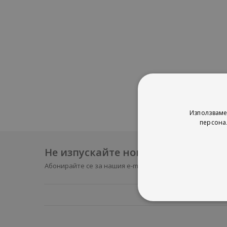
Използваме
персона
Не изпускайте нови продукти и 
Абонирайте се за нашия e-mail бюлетин