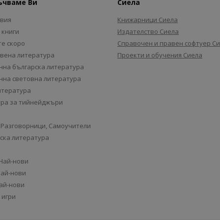
ъчваме Ви
Сиела
авия
Книжарници Сиела
 книги
Издателство Сиела
е скоро
Справочен и правен софтуер С
вена литература
Проекти и обучения Сиела
на българска литература
на световна литература
итература
ра за тийнейджъри
 Разговорници, Самоучители
ска литература
 Най-нови
Най-нови
Най-нови
 игри