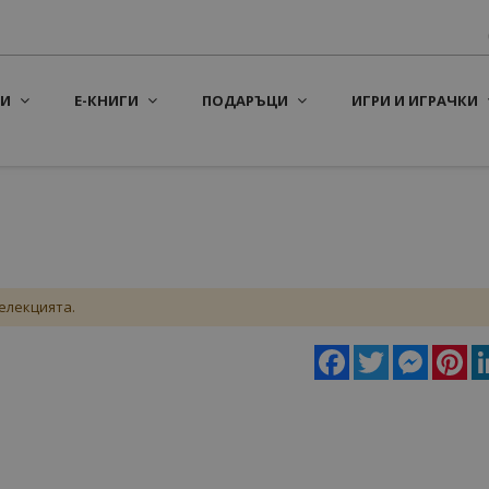
И
Е-КНИГИ
ПОДАРЪЦИ
ИГРИ И ИГРАЧКИ
елекцията.
Facebook
Twitter
Messeng
Pin