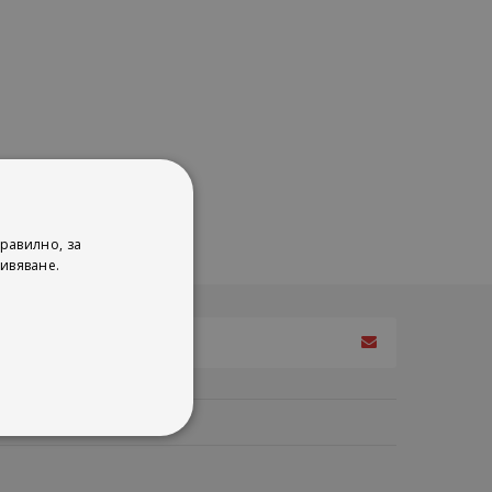
равилно, за
ивяване.