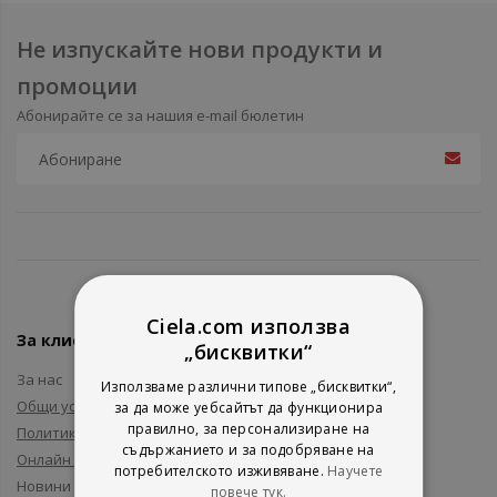
Не изпускайте нови продукти и
промоции
Абонирайте се за нашия e-mail бюлетин
Ciela.com използва
За клиенти
„бисквитки“
За нас
Използваме различни типове „бисквитки“,
Общи условия
за да може уебсайтът да функционира
правилно, за персонализиране на
Политика за поверителност
съдържанието и за подобряване на
Онлайн решаване на спорове
потребителското изживяване.
Научете
Новини и събития
повече тук.