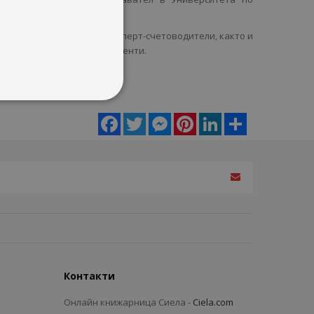
тута на дипломираните експерт-счетоводители, както и
а други одиторски ангажименти.
нъчното облагане.
Facebook
Twitter
Messenger
Pinterest
LinkedIn
Share
Контакти
Онлайн книжарница Сиела -
Ciela.com