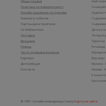
Общи условия
Най-нови
Политика за поверителност
Очаквайт
Онлайн решаване на спорове
Художест
Новини и събития
Съвремен
Партньори и приятели
Съвремен
За библиотеки
Детска л
Доставка
Литерату
Връщане
Туризъм
Помощ
Речници,
Често задавани въпроси
Юридиче
Кариера
Ваучери
Дистрибуция
Музика -
Контакти
Филми - 
Е-книги 
Настолни
© 1997- Онлайн книжарница Сиела
Карта на сайта