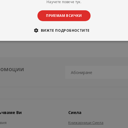
Научете повече тук.
ване и финанси – София.
гистриран одитор и регистриран одитор по устойчивостта към Инсти
ПРИЕМАМ ВСИЧКИ
 одитор в публичния сектор. Одитира финансови отчети и извършв
на множество публикации в областта на счетоводството, одита и да
ВИЖТЕ ПОДРОБНОСТИТЕ
промоции
ъчваме Ви
Сиела
авия
Книжарници Сиела