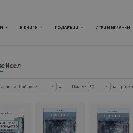
И
Е-КНИГИ
ПОДАРЪЦИ
ИГРИ И ИГРАЧКИ
Вейсел
на страни
тирай по
Покажи