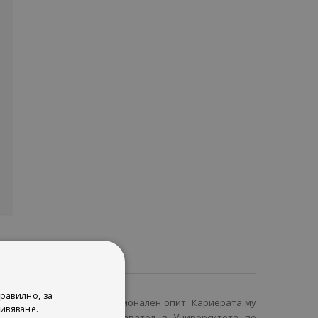
ца
равилно, за
из) с дългогодишен професионален опит. Кариерата му
ивяване.
ректор, одитор и преподавател в Университета по