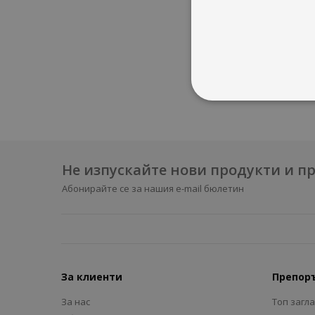
застрахо
Той е ре
вътрешен
Автор е 
Не изпускайте нови продукти и 
Абонирайте се за нашия e-mail бюлетин
За клиенти
Препор
За нас
Топ загл