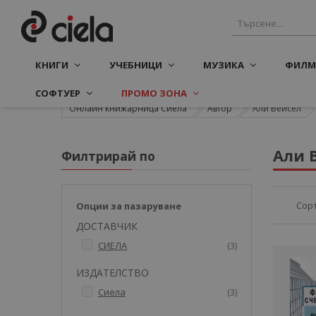
КНИГИ
УЧЕБНИЦИ
МУЗИКА
ФИЛМ
СОФТУЕР
ПРОМО ЗОНА
Онлайн книжарница Сиела
Автор
Али Вейсел
Али 
Филтрирай по
Сор
Опции за пазаруване
ДОСТАВЧИК
артикули
СИЕЛА
3
ИЗДАТЕЛСТВО
артикули
Сиела
3