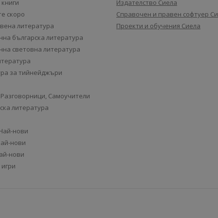
 книги
Издателство Сиела
е скоро
Справочен и правен софтуер С
вена литература
Проекти и обучения Сиела
на българска литература
на световна литература
итература
ра за тийнейджъри
 Разговорници, Самоучители
ска литература
 Най-нови
Най-нови
Най-нови
 игри