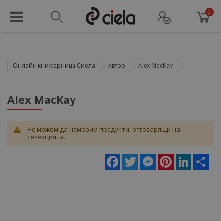
0
Онлайн книжарница Сиела
Автор
Alex MacKay
Alex MacKay
Не можем да намерим продукти, отговарящи на
селекцията.
Facebook
Twitter
Messenger
Pinterest
LinkedIn
Sha