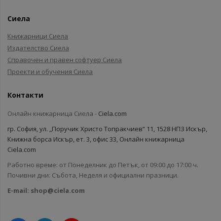
Сиела
Книжарници Сиела
Издателство Сиела
Справочен и правен софтуер Сиела
Проекти и обучения Сиела
Контакти
Онлайн книжарница Сиела -
Ciela.com
гр. София, ул. „Поручик Христо Топракчиев“ 11, 1528 НПЗ Искър,
Книжна борса Искър, ет. 3, офис 33, Онлайн книжарница
Ciela.com
Работно време: от Понеделник до Петък, от 09:00 до 17:00 ч.
Почивни дни: Събота, Неделя и официални празници.
E-mail:
shop@ciela.com