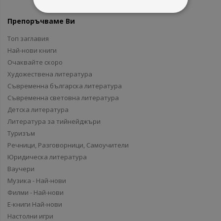
Препоръчваме Ви
Топ заглавия
Най-нови книги
Очаквайте скоро
Художествена литература
Съвременна българска литература
Съвременна световна литература
Детска литература
Литература за тийнейджъри
Туризъм
Речници, Разговорници, Самоучители
Юридическа литература
Ваучери
Музика - Най-нови
Филми - Най-нови
Е-книги Най-нови
Настолни игри