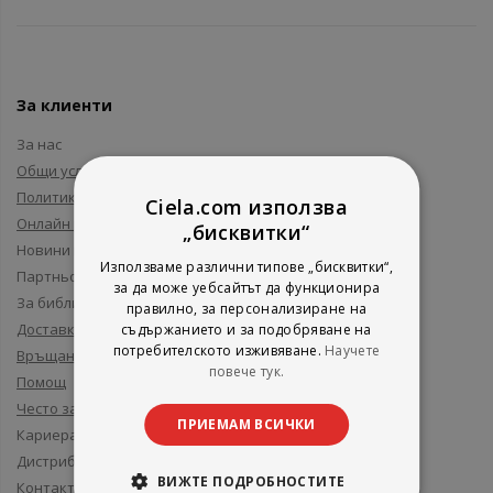
За клиенти
За нас
Общи условия
Политика за поверителност
Ciela.com използва
Онлайн решаване на спорове
„бисквитки“
Новини и събития
Използваме различни типове „бисквитки“,
Партньори и приятели
за да може уебсайтът да функционира
За библиотеки
правилно, за персонализиране на
Доставка
съдържанието и за подобряване на
потребителското изживяване.
Научете
Връщане
повече тук.
Помощ
Често задавани въпроси
ПРИЕМАМ ВСИЧКИ
Кариера
Дистрибуция
ВИЖТЕ ПОДРОБНОСТИТЕ
Контакти