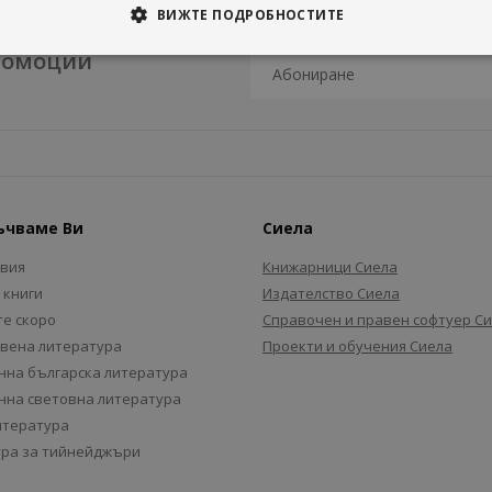
ВИЖТЕ ПОДРОБНОСТИТЕ
промоции
ъчваме Ви
Сиела
авия
Книжарници Сиела
 книги
Издателство Сиела
е скоро
Справочен и правен софтуер С
вена литература
Проекти и обучения Сиела
на българска литература
на световна литература
итература
ра за тийнейджъри