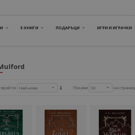
И
Е-КНИГИ
ПОДАРЪЦИ
ИГРИ И ИГРАЧКИ
 Mulford
на страни
тирай по
Покажи