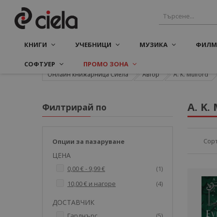
КНИГИ
УЧЕБНИЦИ
МУЗИКА
ФИЛМ
СОФТУЕР
ПРОМО ЗОНА
Онлайн книжарница Сиела
Автор
A. K. Mulford
A. K.
Филтрирай по
Сор
Опции за пазаруване
ЦЕНА
артикул
0,00 €
-
9,99 €
1
артикули
10,00 €
и нагоре
4
ДОСТАВЧИК
артикули
Гарднърс
5