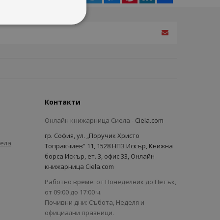
Контакти
Онлайн книжарница Сиела -
Ciela.com
гр. София, ул. „Поручик Христо
иела
Топракчиев“ 11, 1528 НПЗ Искър, Книжна
борса Искър, ет. 3, офис 33, Онлайн
книжарница Ciela.com
Работно време: от Понеделник до Петък,
от 09:00 до 17:00 ч.
Почивни дни: Събота, Неделя и
официални празници.