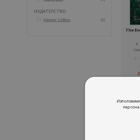
ИЗДАТЕЛСТВО
артикули
Harper Collins
5
The Ev
A.
Har
рей
1%
2
Използваме
персона
Сор