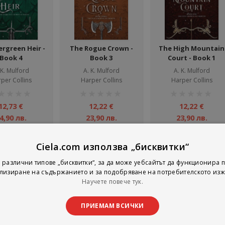
ergreen Heir -
The Rogue Crown -
The High Mountain
Book 4
Book 3
Court - Book 1
 K. Mulford
A. K. Mulford
A. K. Mulford
per Collins
Harper Collins
Harper Collins
тинг:
рейтинг:
рейтинг:
1%
1%
12,73 €
12,22 €
12,22 €
4,90 лв.
23,90 лв.
23,90 лв.
Добави
Добави
Добави
Ciela.com използва „бисквитки“
 различни типове „бисквитки“, за да може уебсайтът да функционира п
лизиране на съдържанието и за подобряване на потребителското изж
на страни
тирай по
Покажи
Научете повече тук.
ПРИЕМАМ ВСИЧКИ