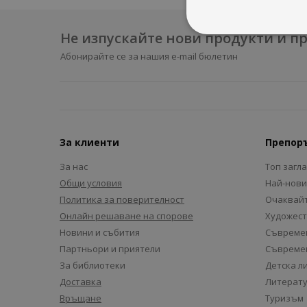
Не изпускайте нови продукти и 
Абонирайте се за нашия e-mail бюлетин
За клиенти
Препор
За нас
Топ загл
Общи условия
Най-нови
Политика за поверителност
Очаквайт
Онлайн решаване на спорове
Художест
Новини и събития
Съвремен
Партньори и приятели
Съвремен
За библиотеки
Детска л
Доставка
Литерату
Връщане
Туризъм