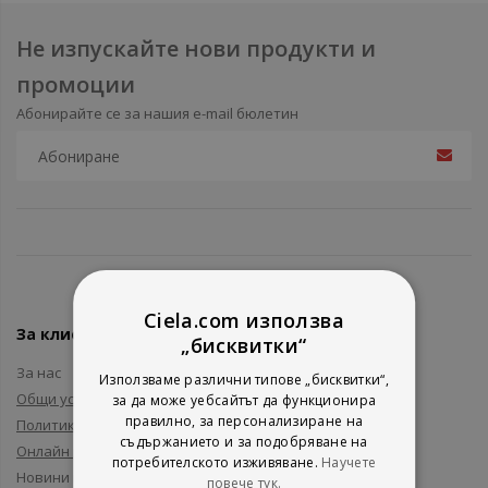
Не изпускайте нови продукти и
промоции
Абонирайте се за нашия e-mail бюлетин
Ciela.com използва
За клиенти
„бисквитки“
За нас
Използваме различни типове „бисквитки“,
Общи условия
за да може уебсайтът да функционира
правилно, за персонализиране на
Политика за поверителност
съдържанието и за подобряване на
Онлайн решаване на спорове
потребителското изживяване.
Научете
Новини и събития
повече тук.