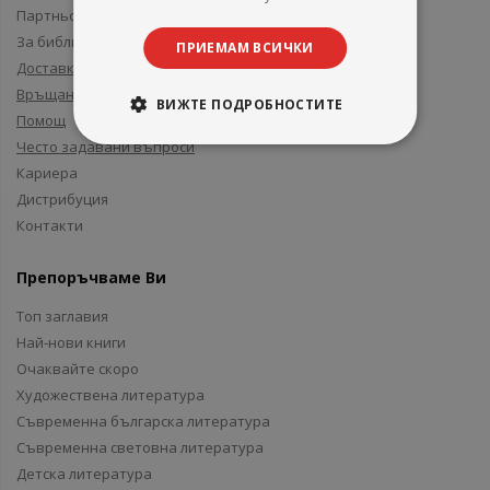
Партньори и приятели
За библиотеки
ПРИЕМАМ ВСИЧКИ
Доставка
Връщане
ВИЖТЕ ПОДРОБНОСТИТЕ
Помощ
Често задавани въпроси
Кариера
Дистрибуция
Контакти
Препоръчваме Ви
Топ заглавия
Най-нови книги
Очаквайте скоро
Художествена литература
Съвременна българска литература
Съвременна световна литература
Детска литература