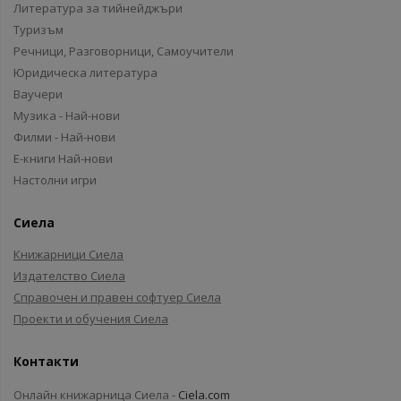
Литература за тийнейджъри
Туризъм
Речници, Разговорници, Самоучители
Юридическа литература
Ваучери
Музика - Най-нови
Филми - Най-нови
Е-книги Най-нови
Настолни игри
Сиела
Книжарници Сиела
Издателство Сиела
Справочен и правен софтуер Сиела
Проекти и обучения Сиела
Контакти
Онлайн книжарница Сиела -
Ciela.com