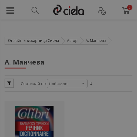
0
Онлайн книжарница Сиела
Автор
А. Манчева
ул
А. Манчева
ул
Сортирай по