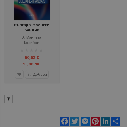
Българо-френски
речник
А. Манчева
Колибри
рейтинг:
1%
50,62 €
99,00 лв.
Добави
Facebook
Twitter
Messenger
Pinterest
LinkedIn
Sha