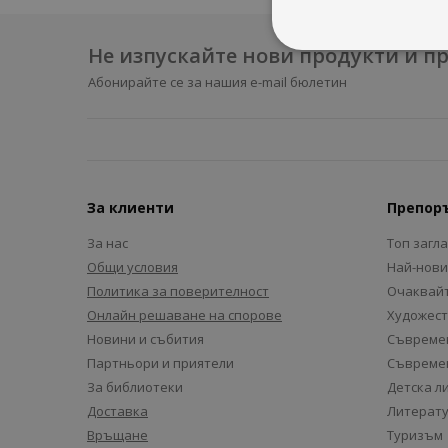
Не изпускайте нови продукти и 
Абонирайте се за нашия e-mail бюлетин
За клиенти
Препор
За нас
Топ загл
Общи условия
Най-нови
Политика за поверителност
Очаквайт
Онлайн решаване на спорове
Художест
Новини и събития
Съвремен
Партньори и приятели
Съвремен
За библиотеки
Детска л
Доставка
Литерату
Връщане
Туризъм