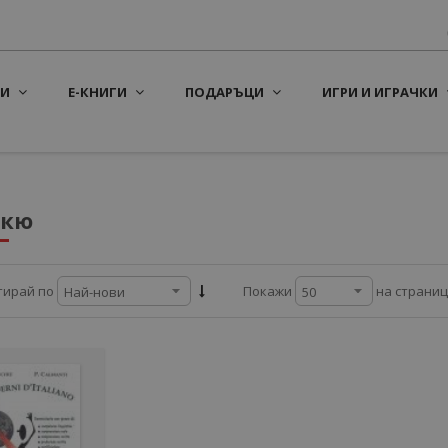
И
Е-КНИГИ
ПОДАРЪЦИ
ИГРИ И ИГРАЧКИ
юкю
на страни
тирай по
Покажи