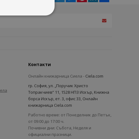
Контакти
Онлайн книжарница Сиела -
Ciela.com
гр. София, ул. „Поручик Христо
иела
Топракчиев“ 11, 1528 НПЗ Искър, Книжна
борса Искър, ет. 3, офис 33, Онлайн
книжарница Ciela.com
Работно време: от Понеделник до Петък,
от 09:00 до 17:00 ч.
Почивни дни: Събота, Неделя и
официални празници.