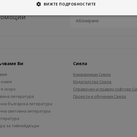
ВИЖТЕ ПОДРОБНОСТИТЕ
промоции
ъчваме Ви
Сиела
авия
Книжарници Сиела
 книги
Издателство Сиела
е скоро
Справочен и правен софтуер С
вена литература
Проекти и обучения Сиела
на българска литература
на световна литература
итература
ра за тийнейджъри