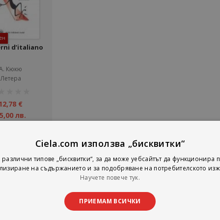
ен
ni d’italiano
А. Кюкю
Летера
тинг:
12,78 €
5,00 лв.
Детайли
Ciela.com използва „бисквитки“
 различни типове „бисквитки“, за да може уебсайтът да функционира п
лизиране на съдържанието и за подобряване на потребителското изж
на страни
тирай по
Покажи
Научете повече тук.
ПРИЕМАМ ВСИЧКИ