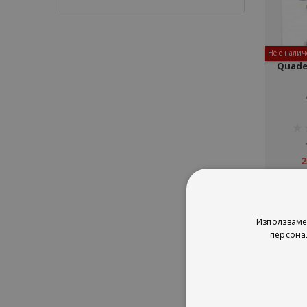
Не е налич
Quader
рей
1%
2
Използваме
персона
Сор