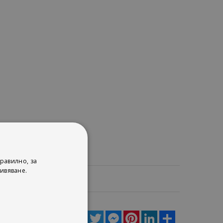
равилно, за
ивяване.
ца
Facebook
Twitter
Messenger
Pinterest
LinkedIn
Share