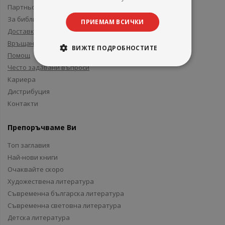
Партньори и приятели
За библиотеки
ПРИЕМАМ ВСИЧКИ
Доставка
Връщане
ВИЖТЕ ПОДРОБНОСТИТЕ
Помощ
Често задавани въпроси
Кариера
Дистрибуция
Контакти
Препоръчваме Ви
Топ заглавия
Най-нови книги
Очаквайте скоро
Художествена литература
Съвременна българска литература
Съвременна световна литература
Детска литература