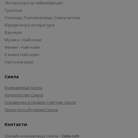
Литература за тийнейджъри
Туризъм
Речници, Разговорници, Самоучители
Юридическа литература
Ваучери
Музика - Най-нови
Филми - Най-нови
Е-книги Най-нови
Настолни игри
Сиела
Книжарници Сиела
Издателство Сиела
Справочен и правен софтуер Сиела
Проекти и обучения Сиела
Контакти
Онлайн книжарница Сиела -
Ciela.com