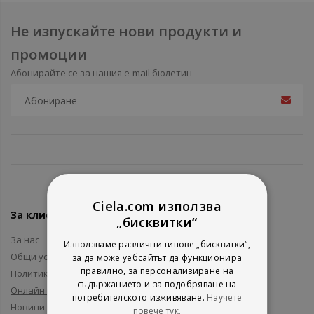
Не изпускайте нови продукти и
промоции
Абонирайте се за нашия e-mail бюлетин
Ciela.com използва
За клиенти
„бисквитки“
За нас
Използваме различни типове „бисквитки“,
Общи условия
за да може уебсайтът да функционира
правилно, за персонализиране на
Политика за поверителност
съдържанието и за подобряване на
Онлайн решаване на спорове
потребителското изживяване.
Научете
Новини и събития
повече тук.