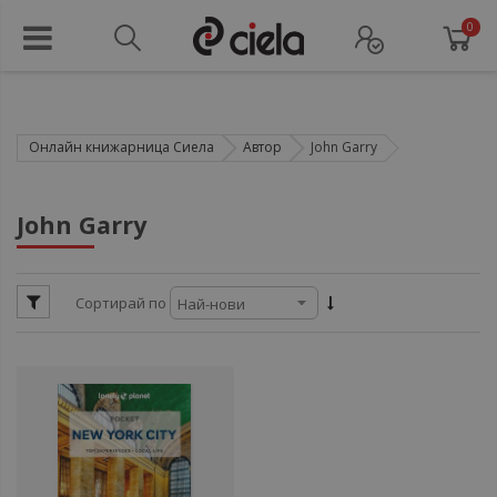
0
Онлайн книжарница Сиела
Автор
John Garry
ул
John Garry
ул
Сортирай по