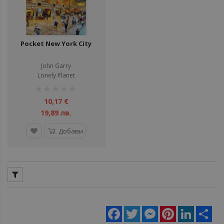
Pocket New York City
John Garry
Lonely Planet
рейтинг:
1%
10,17 €
19,89 лв.
Добави
Facebook
Twitter
Messenger
Pinterest
LinkedIn
Sha