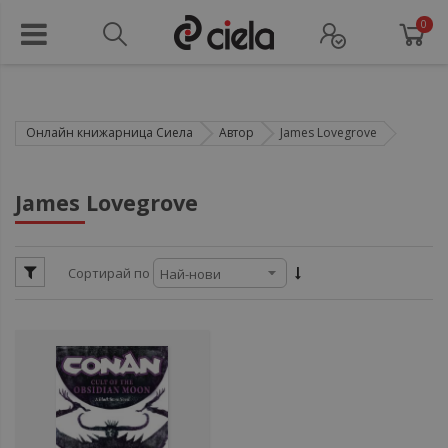
0
Онлайн книжарница Сиела
Автор
James Lovegrove
ул
James Lovegrove
ул
Сортирай по