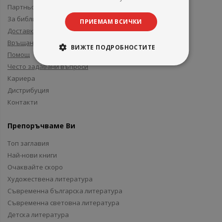
Партньори и приятели
За библиотеки
ПРИЕМАМ ВСИЧКИ
Доставка
Връщане
ВИЖТЕ ПОДРОБНОСТИТЕ
Помощ
Често задавани въпроси
Кариера
Дистрибуция
Контакти
Препоръчваме Ви
Топ заглавия
Най-нови книги
Очаквайте скоро
Художествена литература
Съвременна българска литература
Съвременна световна литература
Детска литература