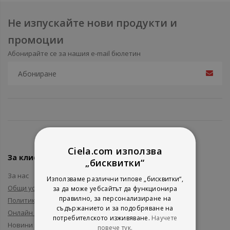
Не изпускайте нови продукти и
промоции
Абонирайте се за нашия e-mail бюлетин
Ciela.com използва
За клиенти
„бисквитки“
За нас
Използваме различни типове „бисквитки“,
Общи условия
за да може уебсайтът да функционира
правилно, за персонализиране на
Политика за поверителност
съдържанието и за подобряване на
Онлайн решаване на спорове
потребителското изживяване.
Научете
Новини и събития
повече тук.