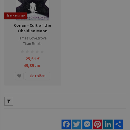
Не е наличен
Conan - Cult of the
Obsidian Moon
James Lovegrove
Titan Books
рейтинг:
1%
25,51 €
49,89 лв.
Детайли
Facebook
Twitter
Messenger
Pinterest
LinkedIn
Sha