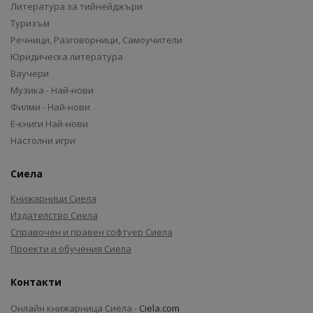
Литература за тийнейджъри
Туризъм
Речници, Разговорници, Самоучители
Юридическа литература
Ваучери
Музика - Най-нови
Филми - Най-нови
Е-книги Най-нови
Настолни игри
Сиела
Книжарници Сиела
Издателство Сиела
Справочен и правен софтуер Сиела
Проекти и обучения Сиела
Контакти
Онлайн книжарница Сиела -
Ciela.com