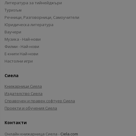
Литература за тийнейджъри
Туризъм
Речници, Разговорници, Самоучители
Юридическа литература
Ваучери
Музика - Най-нови
Филми - Най-нови
Е-книги Най-нови
Настолни игри
Сиела
Книжарници Сиела
Издателство Сиела
Справочен и правен софтуер Сиела
Проекти и обучения Сиела
Контакти
Онлайн книжарница Сиела -
Ciela.com