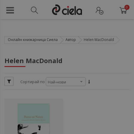
0
Онлайн книжарница Сиела
Автор
Helen MacDonald
ул
Helen MacDonald
ул
Сортирай по