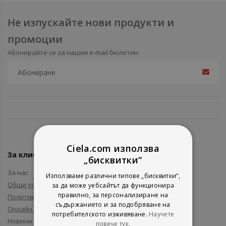
Не изпускайте нови продукти и
промоции
Абонирайте се за нашия e-mail бюлетин
Ciela.com използва
За клиенти
„бисквитки“
За нас
Използваме различни типове „бисквитки“,
Общи условия
за да може уебсайтът да функционира
правилно, за персонализиране на
Политика за поверителност
съдържанието и за подобряване на
Онлайн решаване на спорове
потребителското изживяване.
Научете
Новини и събития
повече тук.