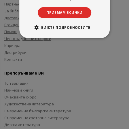
Партньори и приятели
За библиотеки
ПРИЕМАМ ВСИЧКИ
Доставка
Връщане
ВИЖТЕ ПОДРОБНОСТИТЕ
Помощ
Често задавани въпроси
Кариера
Дистрибуция
Контакти
Препоръчваме Ви
Топ заглавия
Най-нови книги
Очаквайте скоро
Художествена литература
Съвременна българска литература
Съвременна световна литература
Детска литература