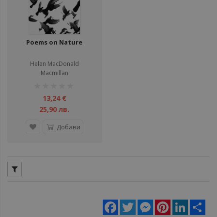
Poems on Nature
Helen MacDonald
Macmillan
рейтинг:
1%
13,24 €
25,90 лв.
Добави
Facebook
Twitter
Messenger
Pinterest
LinkedIn
Sha