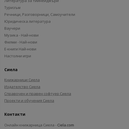
Литература за тийнейджъри
Туризъм
Речници, Разговорници, Самоучители
Юридическа литература
Ваучери
Музика - Най-нови
Филми - Най-нови
Е-книги Най-нови
Настолни игри
Сиела
Книжарници Сиела
Издателство Сиела
Справочен и правен софтуер Сиела
Проекти и обучения Сиела
Контакти
Онлайн книжарница Сиела -
Ciela.com