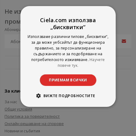
Не изпускайте нови продукти и
Ciela.com използва
промоции
„бисквитки“
Абонирайте се за нашия e-mail бюлетин
Използваме различни типове „бисквитки“,
за да може уебсайтът да функционира
правилно, за персонализиране на
съдържанието и за подобряване на
потребителското изживяване.
Научете
повече тук.
ПРИЕМАМ ВСИЧКИ
За клиенти
ВИЖТЕ ПОДРОБНОСТИТЕ
За нас
Общи условия
Политика за поверителност
Онлайн решаване на спорове
Новини и събития