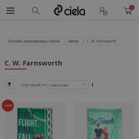
0
Онлайн книжарница Сиела
Автор
C. W. Farnsworth
ул
C. W. Farnsworth
ули
Сортирай по
ул
ули
-56%
ули