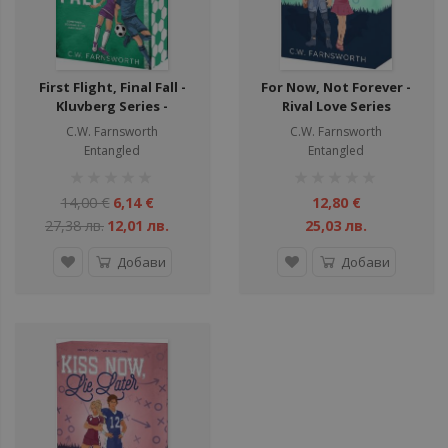
First Flight, Final Fall -
For Now, Not Forever -
Kluvberg Series -
Rival Love Series
нарушен търговски вид
C.W. Farnsworth
C.W. Farnsworth
Entangled
Entangled
рейтинг:
рейтинг:
1%
1%
14,00 €
6,14 €
12,80 €
27,38 лв.
12,01 лв.
25,03 лв.
Добави
Добави