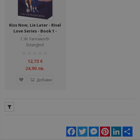
Kiss Now, Lie Later - Rival
Love Series - Book 1 -
Deluxe Edition
C.W. Farnsworth
Entangled
рейтинг:
1%
12,73 €
24,90 лв.
Добави
Facebook
Twitter
Messenger
Pinterest
LinkedIn
Sha