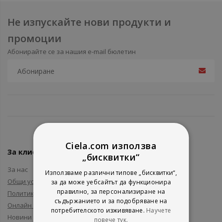
Не изпускайте нови продукти и
промоции
Абонирайте се за нашия e-mail бюлетин
Ciela.com използва
За клиенти
„бисквитки“
За нас
Използваме различни типове „бисквитки“,
Общи условия
за да може уебсайтът да функционира
правилно, за персонализиране на
Политика за поверителност
съдържанието и за подобряване на
Онлайн решаване на спорове
потребителското изживяване.
Научете
Новини и събития
повече тук.