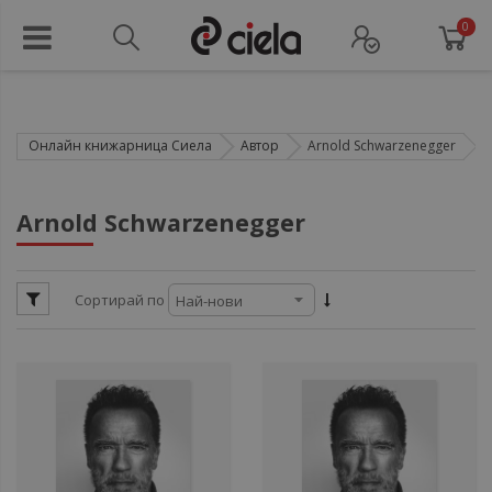
0
Онлайн книжарница Сиела
Автор
Arnold Schwarzenegger
ули
Arnold Schwarzenegger
ул
Сортирай по
ул