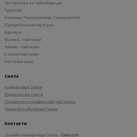
Литература за тийнейджъри
Туризъм
Речници, Разговорници, Самоучители
Юридическа литература
Ваучери
Музика - Най-нови
Филми - Най-нови
Е-книги Най-нови
Настолни игри
Сиела
Книжарници Сиела
Издателство Сиела
Справочен и правен софтуер Сиела
Проекти и обучения Сиела
Контакти
Онлайн книжарница Сиела -
Ciela.com