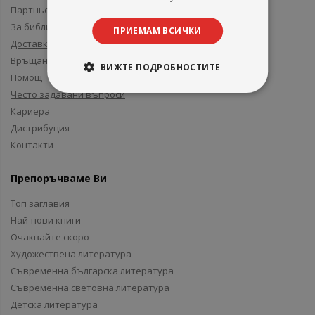
Партньори и приятели
За библиотеки
ПРИЕМАМ ВСИЧКИ
Доставка
Връщане
ВИЖТЕ ПОДРОБНОСТИТЕ
Помощ
Често задавани въпроси
Кариера
Дистрибуция
Контакти
Препоръчваме Ви
Топ заглавия
Най-нови книги
Очаквайте скоро
Художествена литература
Съвременна българска литература
Съвременна световна литература
Детска литература