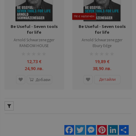
Не е наличен
Be Useful - Seven tools
Be Useful - Seven tools
for life
for life
Arnold Schwarzenegger
Arnold Schwarzenegger
RANDOM HOUSE
Ebury Edge
рейтинг:
рейтинг:
1%
1%
12,73 €
19,89 €
24,90 лв.
38,90 лв.
Детайли
Добави
Facebook
Twitter
Messenger
Pinterest
LinkedIn
Sha