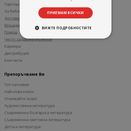
Партньори и приятели
За библиотеки
ПРИЕМАМ ВСИЧКИ
Доставка
Връщане
ВИЖТЕ ПОДРОБНОСТИТЕ
Помощ
Често задавани въпроси
Кариера
Дистрибуция
Контакти
Препоръчваме Ви
Топ заглавия
Най-нови книги
Очаквайте скоро
Художествена литература
Съвременна българска литература
Съвременна световна литература
Детска литература