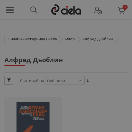
0
Онлайн книжарница Сиела
Автор
Алфред Дьоблин
ул
Алфред Дьоблин
ул
Сортирай по