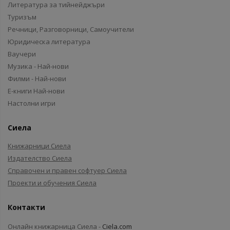
Литература за тийнейджъри
Туризъм
Речници, Разговорници, Самоучители
Юридическа литература
Ваучери
Музика - Най-нови
Филми - Най-нови
Е-книги Най-нови
Настолни игри
Сиела
Книжарници Сиела
Издателство Сиела
Справочен и правен софтуер Сиела
Проекти и обучения Сиела
Контакти
Онлайн книжарница Сиела -
Ciela.com