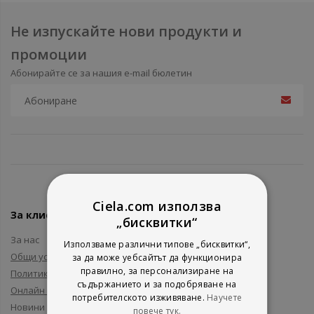
Не изпускайте нови продукти и
промоции
Абонирайте се за нашия e-mail бюлетин
Ciela.com използва
За клиенти
„бисквитки“
За нас
Използваме различни типове „бисквитки“,
Общи условия
за да може уебсайтът да функционира
правилно, за персонализиране на
Политика за поверителност
съдържанието и за подобряване на
Онлайн решаване на спорове
потребителското изживяване.
Научете
Новини и събития
повече тук.