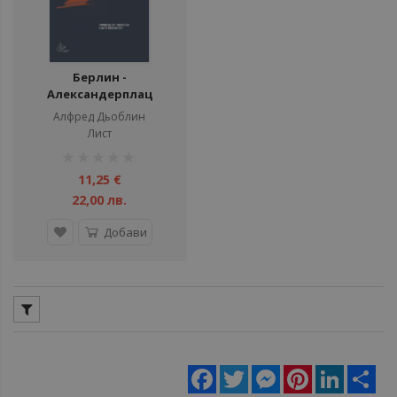
Берлин -
Александерплац
Алфред Дьоблин
Лист
рейтинг:
1%
11,25 €
22,00 лв.
Добави
Facebook
Twitter
Messenger
Pinterest
LinkedIn
Sha