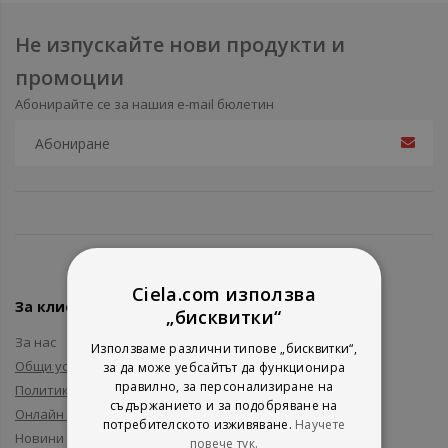
Не изпускайте нови продукти и
промоции
Абонирайте се за нашия e-mail бюлетин
Ciela.com използва
За клиенти
„бисквитки“
За нас
Използваме различни типове „бисквитки“,
Общи условия
за да може уебсайтът да функционира
правилно, за персонализиране на
Политика за поверителност
съдържанието и за подобряване на
Онлайн решаване на спорове
потребителското изживяване.
Научете
Новини и събития
повече тук.