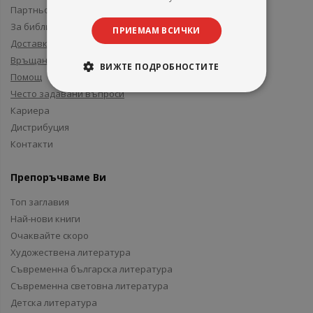
Партньори и приятели
За библиотеки
ПРИЕМАМ ВСИЧКИ
Доставка
Връщане
ВИЖТЕ ПОДРОБНОСТИТЕ
Помощ
Често задавани въпроси
Кариера
Дистрибуция
Контакти
Препоръчваме Ви
Топ заглавия
Най-нови книги
Очаквайте скоро
Художествена литература
Съвременна българска литература
Съвременна световна литература
Детска литература