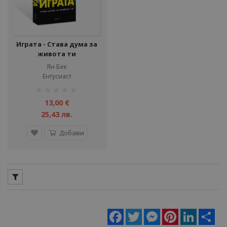
Играта - Става дума за
живота ти
Ян Бек
Ентусиаст
рейтинг:
1%
13,00 €
25,43 лв.
Добави
Facebook
Twitter
Messenger
Pinterest
LinkedIn
Sha