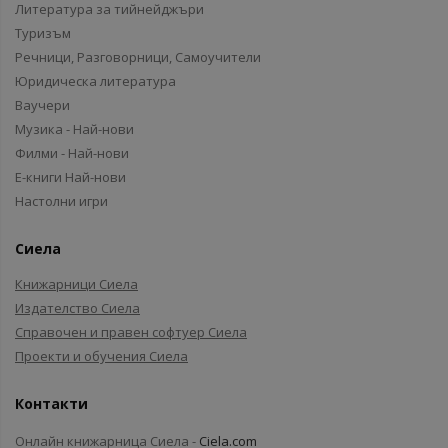
Литература за тийнейджъри
Туризъм
Речници, Разговорници, Самоучители
Юридическа литература
Ваучери
Музика - Най-нови
Филми - Най-нови
Е-книги Най-нови
Настолни игри
Сиела
Книжарници Сиела
Издателство Сиела
Справочен и правен софтуер Сиела
Проекти и обучения Сиела
Контакти
Онлайн книжарница Сиела -
Ciela.com