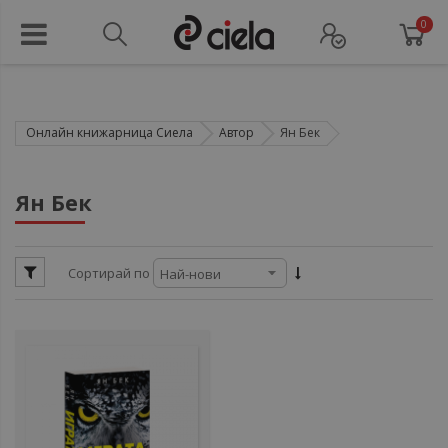
0
Онлайн книжарница Сиела
Автор
Ян Бек
ул
Ян Бек
ул
Сортирай по