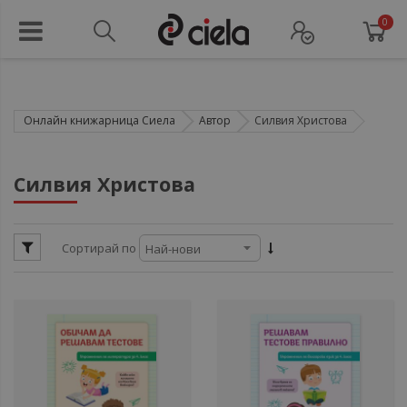
0
Онлайн книжарница Сиела
Автор
Силвия Христова
ули
Силвия Христова
ули
Сортирай по