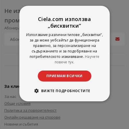
Не изпускайте нови продукти и
Ciela.com използва
промоции
„бисквитки“
Абонирайте се за нашия e-mail бюлетин
Използваме различни типове „бисквитки“,
за да може уебсайтът да функционира
правилно, за персонализиране на
съдържанието и за подобряване на
потребителското изживяване.
Научете
повече тук.
ПРИЕМАМ ВСИЧКИ
За клиенти
ВИЖТЕ ПОДРОБНОСТИТЕ
За нас
Общи условия
Политика за поверителност
Онлайн решаване на спорове
Новини и събития