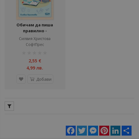
Обичам да пиша
правилно -
Упражнителна
Силвия Христова
тетрадка след 1. клас
СофтПрес
рейтинг:
1%
2,55 €
4,99 лв.
Добави
Facebook
Twitter
Messenger
Pinterest
LinkedIn
Sha