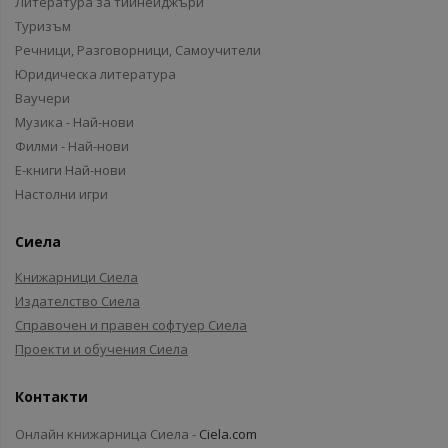
Литература за тийнейджъри
Туризъм
Речници, Разговорници, Самоучители
Юридическа литература
Ваучери
Музика - Най-нови
Филми - Най-нови
Е-книги Най-нови
Настолни игри
Сиела
Книжарници Сиела
Издателство Сиела
Справочен и правен софтуер Сиела
Проекти и обучения Сиела
Контакти
Онлайн книжарница Сиела -
Ciela.com