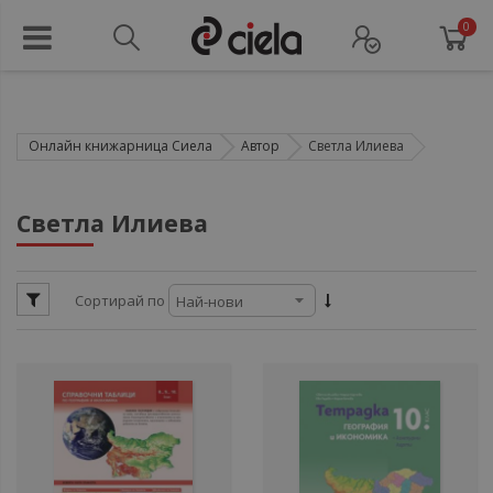
0
Онлайн книжарница Сиела
Автор
Светла Илиева
ули
Светла Илиева
ули
Сортирай по
ули
ули