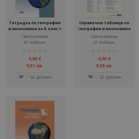
Тетрадка по география
Справочни таблици по
и икономика за 6. клас +
география и икономика
контурни карти
за 5., 6. и 7. клас
Светла Илиева
Светла Илиева
БГ Учебник
БГ Учебник
рейтинг:
рейтинг:
1%
1%
4,86 €
4,90 €
9,51 лв.
9,58 лв.
Добави
Добави