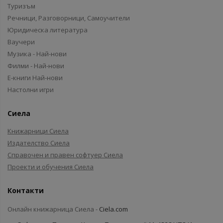
Туризъм
Речници, Разговорници, Самоучители
Юридическа литература
Ваучери
Музика - Най-нови
Филми - Най-нови
Е-книги Най-нови
Настолни игри
Сиела
Книжарници Сиела
Издателство Сиела
Справочен и правен софтуер Сиела
Проекти и обучения Сиела
Контакти
Онлайн книжарница Сиела -
Ciela.com