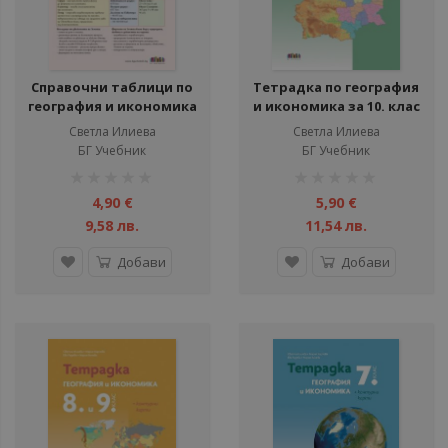
Справочни таблици по
Тетрадка по география
география и икономика
и икономика за 10. клас
за 8., 9. и 10. клас
+ Контурни карти
Светла Илиева
Светла Илиева
БГ Учебник
БГ Учебник
рейтинг:
рейтинг:
1%
1%
4,90 €
5,90 €
9,58 лв.
11,54 лв.
Добави
Добави