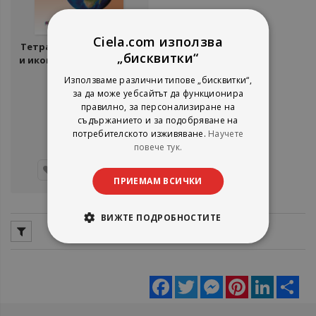
Ciela.com използва
Тетрадка по география
„бисквитки“
и икономика за 5. клас +
контурни карти
Светла Илиева
Използваме различни типове „бисквитки“,
БГ Учебник
за да може уебсайтът да функционира
рейтинг:
правилно, за персонализиране на
съдържанието и за подобряване на
1%
4,86 €
потребителското изживяване.
Научете
9,51 лв.
повече тук.
Добави
ПРИЕМАМ ВСИЧКИ
ВИЖТЕ ПОДРОБНОСТИТЕ
Facebook
Twitter
Messenger
Pinterest
LinkedIn
Sha