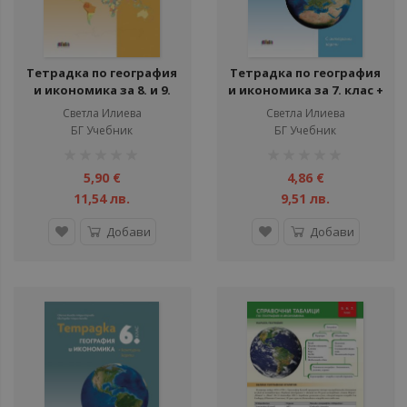
Тетрадка по география
Тетрадка по география
и икономика за 8. и 9.
и икономика за 7. клас +
клас + Контурни карти
контурни карти
Светла Илиева
Светла Илиева
БГ Учебник
БГ Учебник
рейтинг:
рейтинг:
1%
1%
5,90 €
4,86 €
11,54 лв.
9,51 лв.
Добави
Добави