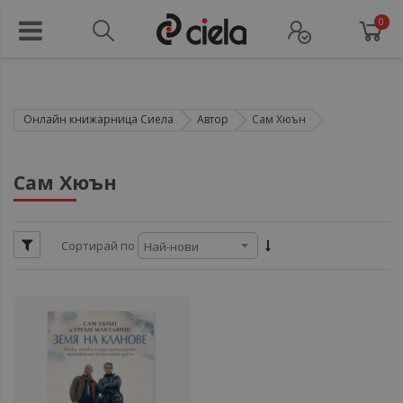
0
Онлайн книжарница Сиела
Автор
Сам Хюън
ул
Сам Хюън
ул
Сортирай по