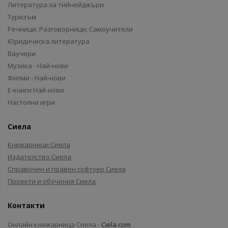
Литература за тийнейджъри
Туризъм
Речници, Разговорници, Самоучители
Юридическа литература
Ваучери
Музика - Най-нови
Филми - Най-нови
Е-книги Най-нови
Настолни игри
Сиела
Книжарници Сиела
Издателство Сиела
Справочен и правен софтуер Сиела
Проекти и обучения Сиела
Контакти
Онлайн книжарница Сиела -
Ciela.com