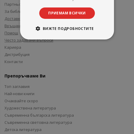
Партньори и приятели
За библиотеки
ПРИЕМАМ ВСИЧКИ
Доставка
Връщане
ВИЖТЕ ПОДРОБНОСТИТЕ
Помощ
Често задавани въпроси
Кариера
Дистрибуция
Контакти
Препоръчваме Ви
Топ заглавия
Най-нови книги
Очаквайте скоро
Художествена литература
Съвременна българска литература
Съвременна световна литература
Детска литература