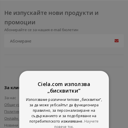
Не изпускайте нови продукти и
промоции
Абонирайте се за нашия e-mail бюлетин
Ciela.com използва
За клиенти
„бисквитки“
За нас
Използваме различни типове „бисквитки“,
Общи условия
за да може уебсайтът да функционира
правилно, за персонализиране на
Политика за поверителност
съдържанието и за подобряване на
Онлайн решаване на спорове
потребителското изживяване.
Научете
Новини и събития
повече тук.