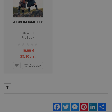
Земя на кланове
Сам Хюън
ProBook
рейтинг:
1%
19,99 €
39,10 лв.
Добави
Facebook
Twitter
Messenger
Pinterest
LinkedIn
Sha