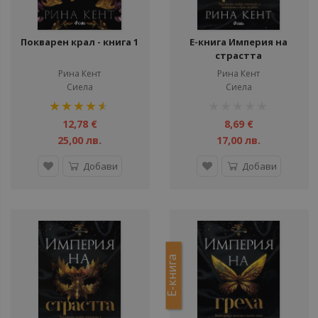
Покварен крал - книга 1
Е-книга Империя на
страстта
Рина Кент
Рина Кент
Сиела
Сиела
рейтинг:
рейтинг:
91%
1%
12,78 €
8,69 €
25,00 лв.
17,00 лв.
Добави
Добави
Е-книга