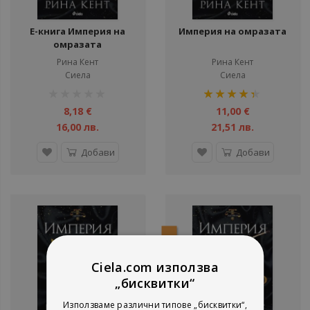
Е-книга Империя на
Империя на омразата
омразата
Рина Кент
Рина Кент
Сиела
Сиела
рейтинг:
рейтинг:
1%
88%
8,18 €
11,00 €
16,00 лв.
21,51 лв.
Добави
Добави
Е-книга
Ciela.com използва
„бисквитки“
Използваме различни типове „бисквитки“,