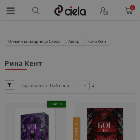
0
Онлайн книжарница Сиела
Автор
Рина Кент
ули
Рина Кент
ули
Сортирай по
ули
Топ 10
ули
Е-книга