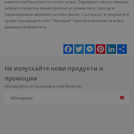
книгите на Рина Кент са точно за вас. Заредени с много емоции,
нейните сюжетни линии преплитат романтика, трилър и
паранормални явления с особен финес. Съспенсът в творбите ѝ
прави поредиците като "Империя" препоръчителни за всяка
домашна библиотека.
Facebook
Twitter
Messenger
Pinterest
LinkedIn
Sha
Не изпускайте нови продукти и
промоции
Абонирайте се за нашия e-mail бюлетин