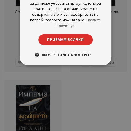
за да може уебсайтът да функционира
правилно, за персонализиране на
Империя на греха
Е-книга Империя на
съдържанието и за подобряване на
желанието
потребителското изживяване.
Научете
Рина Кент
Рина Кент
повече тук.
Сиела
Сиела
рейтинг:
рейтинг:
ПРИЕМАМ ВСИЧКИ
73%
1%
10,00 €
8,69 €
19,56 лв.
17,00 лв.
ВИЖТЕ ПОДРОБНОСТИТЕ
Добави
Добави