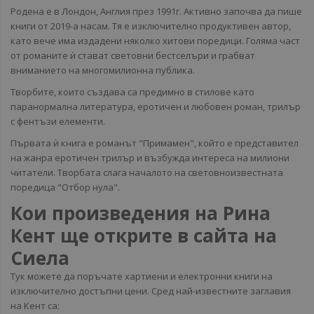
Родена е в Лондон, Англия през 1991г. Активно започва да пише
книги от 2019-а насам. Тя е изключително продуктивен автор,
като вече има издадени няколко хитови поредици. Голяма част
от романите ѝ стават световни бестселъри и грабват
вниманието на многомилионна публика.
Творбите, които създава са предимно в стилове като
паранормална литература, еротичен и любовен роман, трилър
с фентъзи елементи.
Първата ѝ книга е романът "Примамен", който е представител
на жанра еротичен трилър и възбужда интереса на милиони
читатели. Творбата слага началото на световноизвестната
поредица "Отбор нула".
Кои произведения на Рина
Кент ще открите в сайта на
Сиела
Тук можете да поръчате хартиени и електронни книги на
изключително достъпни цени. Сред най-известните заглавия
на Кент са: