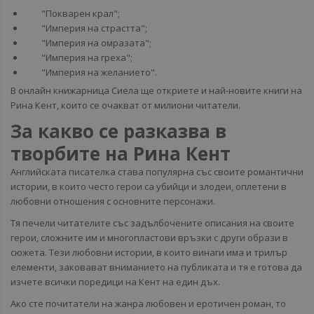
"Покварен крал";
"Империя на страстта";
"Империя на омразата";
"Империя на греха";
"Империя на желанието".
В онлайн книжарница Сиела ще откриете и най-новите книги на
Рина Кент, които се очакват от милиони читатели.
За какво се разказва в
творбите на Рина Кент
Английската писателка става популярна със своите романтични
истории, в които често герои са убийци и злодеи, оплетени в
любовни отношения с основните персонажи.
Тя печели читателите със задълбочените описания на своите
герои, сложните им и многопластови връзки с други образи в
сюжета. Тези любовни истории, в които винаги има и трилър
елементи, заковават вниманието на публиката и тя е готова да
изчете всички поредици на Кент на един дъх.
Ако сте почитатели на жанра любовен и еротичен роман, то