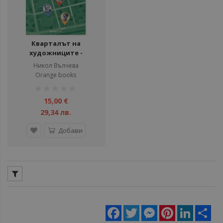
Кварталът на
художниците -
Кварталът на
Никол Вълчева
артистите
Orange books
рейтинг:
1%
15,00 €
29,34 лв.
Добави
Facebook
Twitter
Messenger
Pinterest
LinkedIn
Sha