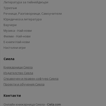
Литература за тийнейджъри
Туризъм
Речници, Разговорници, Самоучители
Юридическа литература
Ваучери
Музика - Най-нови
Филми - Най-нови
Е-книги Най-нови
Настолни игри
Сиела
Книжарници Сиела
Издателство Сиела
Справочен и правен софтуер Сиела
Проекти и обучения Сиела
Контакти
Онлайн книжарница Сиела -
Ciela.com