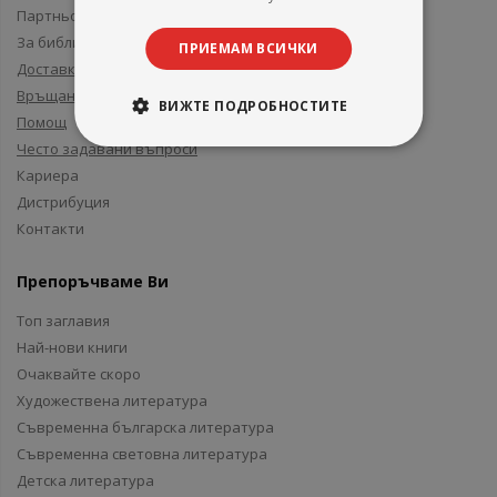
Партньори и приятели
За библиотеки
ПРИЕМАМ ВСИЧКИ
Доставка
Връщане
ВИЖТЕ ПОДРОБНОСТИТЕ
Помощ
Често задавани въпроси
Кариера
Дистрибуция
Контакти
Препоръчваме Ви
Топ заглавия
Най-нови книги
Очаквайте скоро
Художествена литература
Съвременна българска литература
Съвременна световна литература
Детска литература