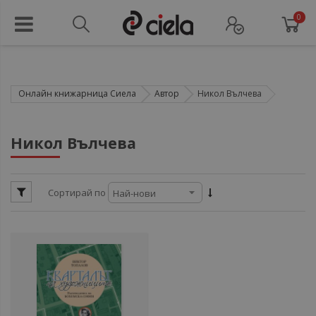
0
Онлайн книжарница Сиела
Автор
Никол Вълчева
ул
Никол Вълчева
ул
Сортирай по