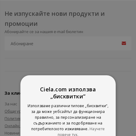
Не изпускайте нови продукти и
промоции
Абонирайте се за нашия e-mail бюлетин
Ciela.com използва
За клиенти
„бисквитки“
За нас
Използваме различни типове „бисквитки“,
Общи условия
за да може уебсайтът да функционира
правилно, за персонализиране на
Политика за поверителност
съдържанието и за подобряване на
Онлайн решаване на спорове
потребителското изживяване.
Научете
Новини и събития
повече тук.