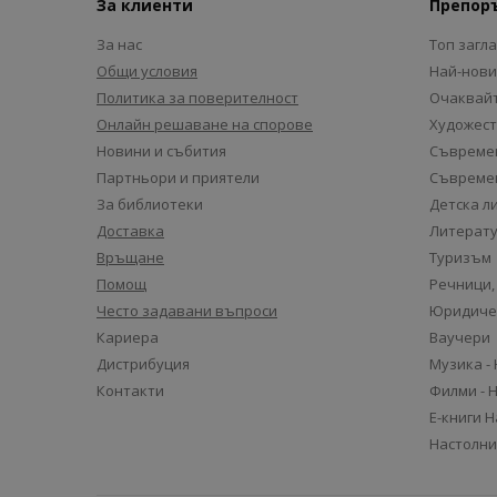
За клиенти
Препор
За нас
Топ загл
Общи условия
Най-нови
Политика за поверителност
Очаквайт
Онлайн решаване на спорове
Художест
Новини и събития
Съвремен
Партньори и приятели
Съвремен
За библиотеки
Детска л
Доставка
Литерату
Връщане
Туризъм
Помощ
Речници,
Често задавани въпроси
Юридиче
Кариера
Ваучери
Дистрибуция
Музика -
Контакти
Филми - 
Е-книги 
Настолни