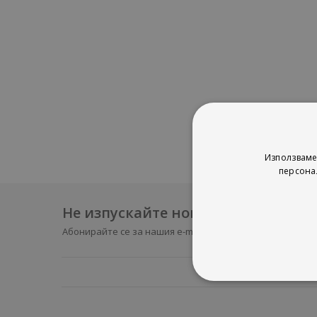
Използваме
персона
Не изпускайте нови продукти и 
Абонирайте се за нашия e-mail бюлетин