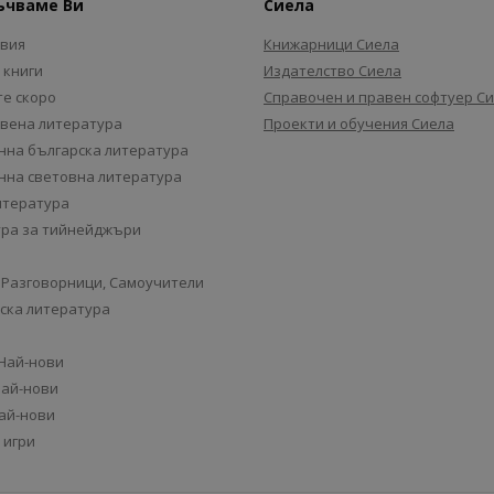
ъчваме Ви
Сиела
авия
Книжарници Сиела
 книги
Издателство Сиела
е скоро
Справочен и правен софтуер С
вена литература
Проекти и обучения Сиела
на българска литература
на световна литература
итература
ра за тийнейджъри
 Разговорници, Самоучители
ска литература
 Най-нови
Най-нови
Най-нови
 игри