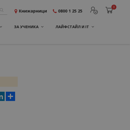
0
Книжарници
0800 1 25 25
ЗА УЧЕНИКА
ЛАЙФСТАЙЛ И IT
er
terest
LinkedIn
Share