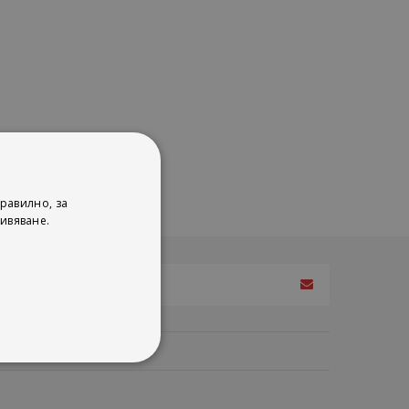
равилно, за
ивяване.