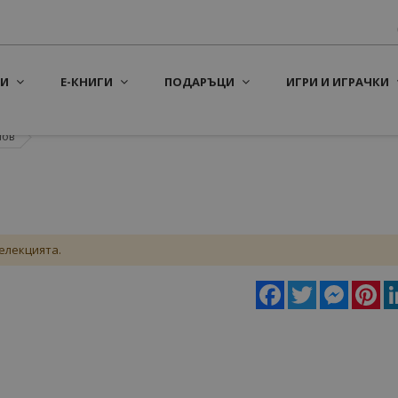
И
Е-КНИГИ
ПОДАРЪЦИ
ИГРИ И ИГРАЧКИ
нов
елекцията.
Facebook
Twitter
Messeng
Pin