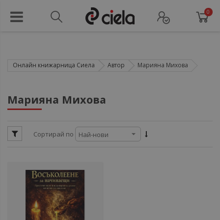
0
Онлайн книжарница Сиела
Автор
Марияна Михова
ул
Марияна Михова
Сортирай по