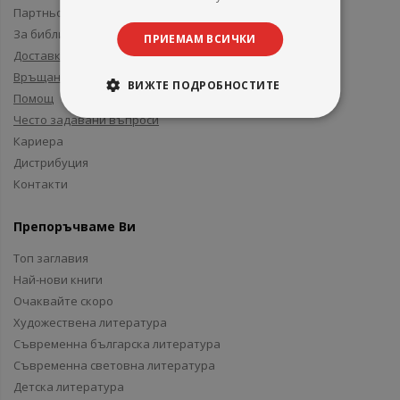
Партньори и приятели
За библиотеки
ПРИЕМАМ ВСИЧКИ
Доставка
Връщане
ВИЖТЕ ПОДРОБНОСТИТЕ
Помощ
Често задавани въпроси
Кариера
Дистрибуция
Контакти
Препоръчваме Ви
Топ заглавия
Най-нови книги
Очаквайте скоро
Художествена литература
Съвременна българска литература
Съвременна световна литература
Детска литература