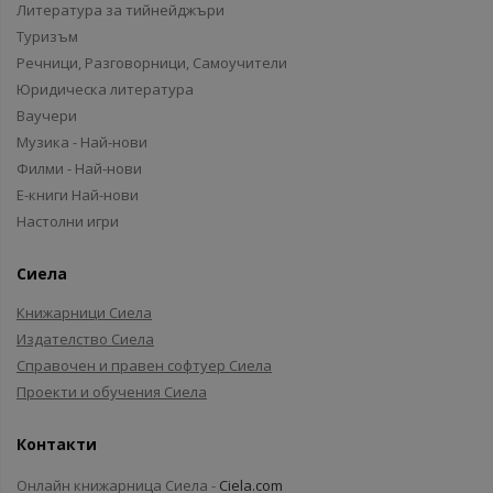
Литература за тийнейджъри
Туризъм
Речници, Разговорници, Самоучители
Юридическа литература
Ваучери
Музика - Най-нови
Филми - Най-нови
Е-книги Най-нови
Настолни игри
Сиела
Книжарници Сиела
Издателство Сиела
Справочен и правен софтуер Сиела
Проекти и обучения Сиела
Контакти
Онлайн книжарница Сиела -
Ciela.com