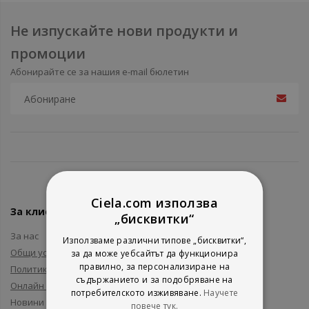
Не изпускайте нови продукти и
промоции
Абонирайте се за нашия e-mail бюлетин
Ciela.com използва
За клиенти
„бисквитки“
За нас
Използваме различни типове „бисквитки“,
Общи условия
за да може уебсайтът да функционира
правилно, за персонализиране на
Политика за поверителност
съдържанието и за подобряване на
Онлайн решаване на спорове
потребителското изживяване.
Научете
Новини и събития
повече тук.