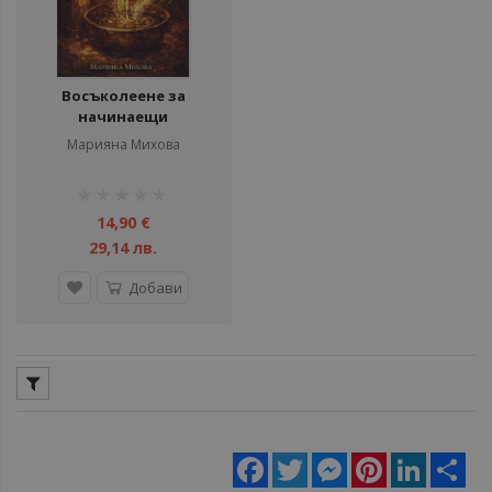
Восъколеене за
начинаещи
Марияна Михова
рейтинг:
1%
14,90 €
29,14 лв.
Добави
Facebook
Twitter
Messenger
Pinterest
LinkedIn
Sha