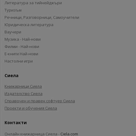
Литература за тийнейджъри
Туризъм
Речници, Разговорници, Самоучители
Юридическа литература
Ваучери
Музика - Най-нови
Филми - Най-нови
Е-книги Най-нови
Настолни игри
Сиела
Книжарници Сиела
Издателство Сиела
Справочен и правен софтуер Сиела
Проекти и обучения Сиела
Контакти
Онлайн книжарница Сиела -
Ciela.com