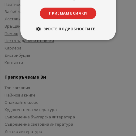
Партньори и приятели
За библиотеки
ПРИЕМАМ ВСИЧКИ
Доставка
Връщане
ВИЖТЕ ПОДРОБНОСТИТЕ
Помощ
Често задавани въпроси
Кариера
Дистрибуция
Контакти
Препоръчваме Ви
Топ заглавия
Най-нови книги
Очаквайте скоро
Художествена литература
Съвременна българска литература
Съвременна световна литература
Детска литература