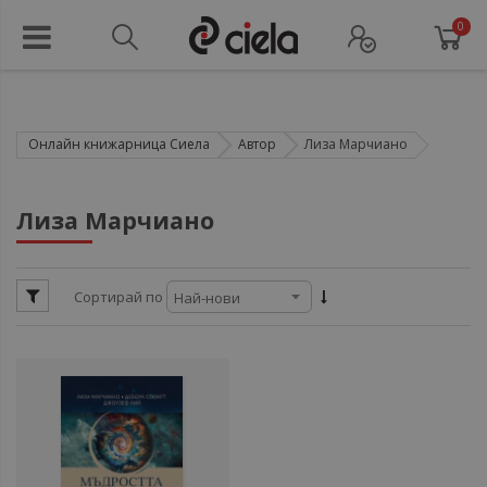
0
Онлайн книжарница Сиела
Автор
Лиза Марчиано
ул
Лиза Марчиано
ул
Сортирай по