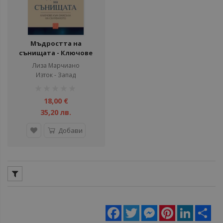
Мъдростта на
сънищата - Ключове
към смисъла на
Лиза Марчиано
сънуваното
Изток - Запад
рейтинг:
1%
18,00 €
35,20 лв.
Добави
Facebook
Twitter
Messenger
Pinterest
LinkedIn
Sha