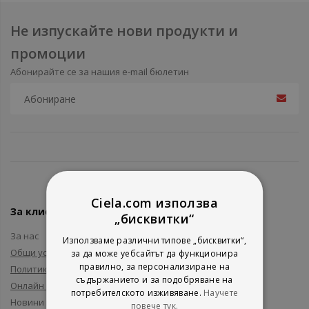
Не изпускайте нови продукти и
промоции
Абонирайте се за нашия e-mail бюлетин
Ciela.com използва
За клиенти
„бисквитки“
За нас
Използваме различни типове „бисквитки“,
Общи условия
за да може уебсайтът да функционира
правилно, за персонализиране на
Политика за поверителност
съдържанието и за подобряване на
Онлайн решаване на спорове
потребителското изживяване.
Научете
Новини и събития
повече тук.