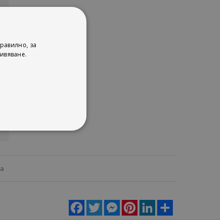
равилно, за
ивяване.
ца
Facebook
Twitter
Messenger
Pinterest
LinkedIn
Share