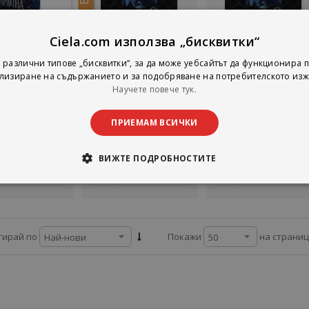
Ciela.com използва „бисквитки“
а хармония
Е-книга Рапсодия
Рапсодия
 различни типове „бисквитки“, за да може уебсайтът да функционира п
лизиране на съдържанието и за подобряване на потребителското изж
ура Таласа
Лаура Таласа
Лаура Таласа
Научете повече тук.
Сиела
Сиела
Сиела
тинг:
рейтинг:
рейтинг:
ПРИЕМАМ ВСИЧКИ
1%
92%
15,00 €
11,25 €
14,32 €
9,34 лв.
22,00 лв.
28,01 лв.
ВИЖТЕ ПОДРОБНОСТИТЕ
Добави
Добави
Добави
на страни
тирай по
Покажи