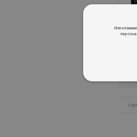
Мрачн
Използваме
персона
Ла
рей
1%
2
Сор