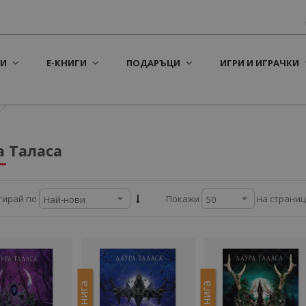
И
Е-КНИГИ
ПОДАРЪЦИ
ИГРИ И ИГРАЧКИ
а Таласа
на страни
тирай по
Покажи
Е-книга
Е-книга