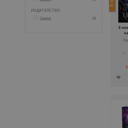
ИЗДАТЕЛСТВО
артикули
Сиела
8
Е-кн
х
Ла
рей
1%
1