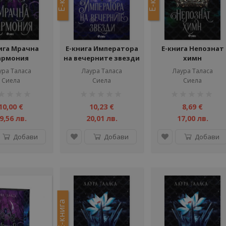
ига Мрачна
Е-книга Императора
Е-книга Непознат
армония
на вечерните звезди
химн
ура Таласа
Лаура Таласа
Лаура Таласа
Сиела
Сиела
Сиела
тинг:
рейтинг:
рейтинг:
1%
1%
10,00 €
10,23 €
8,69 €
9,56 лв.
20,01 лв.
17,00 лв.
Добави
Добави
Добави
Е-книга