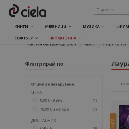
КНИГИ
УЧЕБНИЦИ
МУЗИКА
ФИЛМ
СОФТУЕР
ПРОМО ЗОНА
Онлайн книжарница Сиела
Автор
Лаура Таласа
Лаур
Филтрирай по
Сор
Опции за пазаруване
ЦЕНА
артикул
0,00 €
-
9,99 €
1
артикули
10,00 €
и нагоре
7
ДОСТАВЧИК
Е-книга
артикули
СИЕЛА
8