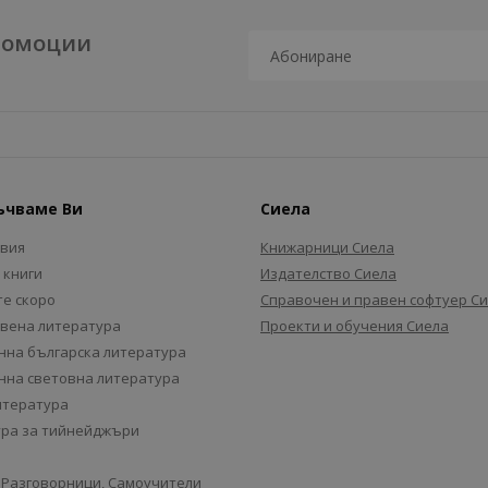
промоции
ъчваме Ви
Сиела
авия
Книжарници Сиела
 книги
Издателство Сиела
е скоро
Справочен и правен софтуер С
вена литература
Проекти и обучения Сиела
на българска литература
на световна литература
итература
ра за тийнейджъри
 Разговорници, Самоучители