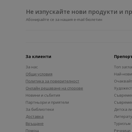
Не изпускайте нови продукти и 
Абонирайте се за нашия e-mail бюлетин
За клиенти
Препор
За нас
Топ загл
Общи условия
Най-нови
Политика за поверителност
Очаквайт
Онлайн решаване на спорове
Художест
Новини и събития
Съвремен
Партньори и приятели
Съвремен
За библиотеки
Детска л
Доставка
Литерату
Връщане
Туризъм
Помощ
Речници,