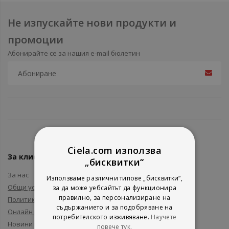
Не изпускайте нови продукти и
промоции
Абонирайте се за нашия e-mail бюлетин
Ciela.com използва
За клиенти
„бисквитки“
За нас
Използваме различни типове „бисквитки“,
Общи условия
за да може уебсайтът да функционира
правилно, за персонализиране на
Политика за поверителност
съдържанието и за подобряване на
Онлайн решаване на спорове
потребителското изживяване.
Научете
Новини и събития
повече тук.