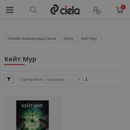
0
Онлайн книжарница Сиела
Автор
Кейт Мур
ул
Кейт Мур
ул
Сортирай по