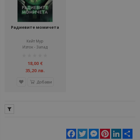
Радиевите момичета
Кейт Мур
Изток - Запад
рейтинг:
1%
18,00 €
35,20 лв.
Добави
Facebook
Twitter
Messenger
Pinterest
LinkedIn
Sha