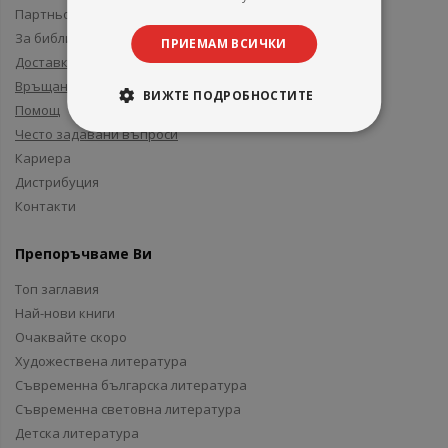
Партньори и приятели
За библиотеки
ПРИЕМАМ ВСИЧКИ
Доставка
Връщане
ВИЖТЕ ПОДРОБНОСТИТЕ
Помощ
Често задавани въпроси
Кариера
Дистрибуция
Контакти
Препоръчваме Ви
Топ заглавия
Най-нови книги
Очаквайте скоро
Художествена литература
Съвременна българска литература
Съвременна световна литература
Детска литература