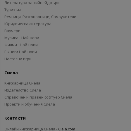
Литература за тийнейджъри
Туризъм
Речници, Разговорници, Самоучители
Юридическа литература
Ваучери
Музика - Най-нови
Филми - Най-нови
Е-книги Най-нови
Настолни игри
Сиела
Книжарници Сиела
Издателство Сиела
Справочен и правен софтуер Сиела
Проекти и обучения Сиела
Контакти
Онлайн книжарница Сиела -
Ciela.com