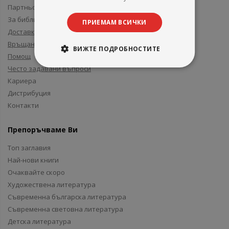
Партньори и приятели
За библиотеки
ПРИЕМАМ ВСИЧКИ
Доставка
Връщане
ВИЖТЕ ПОДРОБНОСТИТЕ
Помощ
Често задавани въпроси
Кариера
Дистрибуция
Контакти
Препоръчваме Ви
Топ заглавия
Най-нови книги
Очаквайте скоро
Художествена литература
Съвременна българска литература
Съвременна световна литература
Детска литература