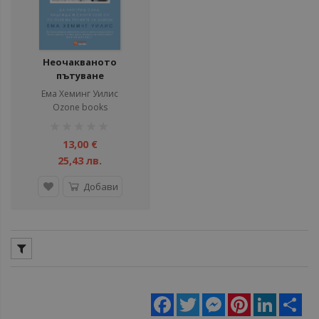
Неочакваното
пътуване
Ема Хеминг Уилис
Ozone books
рейтинг:
1%
13,00 €
25,43 лв.
Добави
Facebook
Twitter
Messenger
Pinterest
LinkedIn
Sha