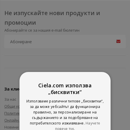
Не изпускайте нови продукти и
промоции
Абонирайте се за нашия e-mail бюлетин
Ciela.com използва
За клиенти
„бисквитки“
За нас
Използваме различни типове „бисквитки“,
Общи условия
за да може уебсайтът да функционира
правилно, за персонализиране на
Политика за поверителност
съдържанието и за подобряване на
Онлайн решаване на спорове
потребителското изживяване.
Научете
Новини и събития
повече тук.