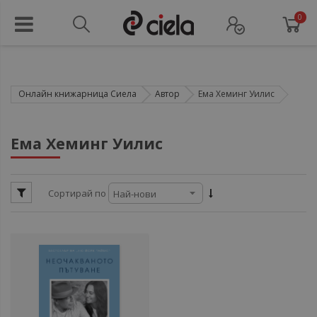
0
Онлайн книжарница Сиела
Автор
Ема Хеминг Уилис
ул
Ема Хеминг Уилис
ул
Сортирай по