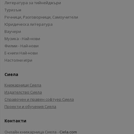
Литература за тийнейджъри
Туризъм
Речници, Разговорници, Самоучители
Юридическа литература
Ваучери
Музика - Най-нови
Филми - Най-нови
Е-книги Най-нови
Настолни игри
Сиела
Книжарници Сиела
Издателство Сиела
Справочен и правен софтуер Сиела
Проекти и обучения Сиела
Контакти
Онлайн книжарница Сиела -
Ciela.com