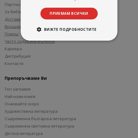
Партньори и приятели
За библиотеки
ПРИЕМАМ ВСИЧКИ
Доставка
Връщане
ВИЖТЕ ПОДРОБНОСТИТЕ
Помощ
Често задавани въпроси
Кариера
Дистрибуция
Контакти
Препоръчваме Ви
Топ заглавия
Най-нови книги
Очаквайте скоро
Художествена литература
Съвременна българска литература
Съвременна световна литература
Детска литература