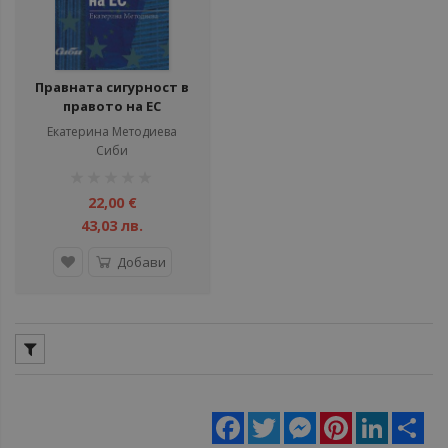
Правната сигурност в
правото на ЕС
Екатерина Методиева
Сиби
рейтинг:
1%
22,00 €
43,03 лв.
Добави
Facebook
Twitter
Messenger
Pinterest
LinkedIn
Sha