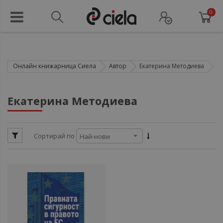
0
Онлайн книжарница Сиела
Автор
Екатерина Методиева
ул
Екатерина Методиева
ул
Сортирай по