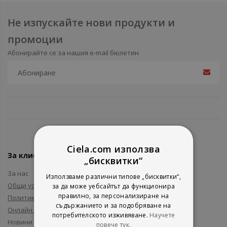
Не изпускайте нови продукти и
промоции
Абонирайте се за нашия e-mail бюлетин
Ciela.com използва
За клиенти
„бисквитки“
За нас
Използваме различни типове „бисквитки“,
Общи условия
за да може уебсайтът да функционира
правилно, за персонализиране на
Политика за поверителност
съдържанието и за подобряване на
Онлайн решаване на спорове
потребителското изживяване.
Научете
Новини и събития
повече тук.