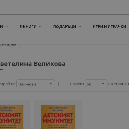
И
Е-КНИГИ
ПОДАРЪЦИ
ИГРИ И ИГРАЧКИ
 Великова
Цветелина Великова
на страни
тирай по
Покажи