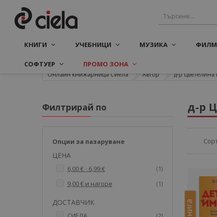
КНИГИ
УЧЕБНИЦИ
МУЗИКА
ФИЛМ
СОФТУЕР
ПРОМО ЗОНА
Онлайн книжарница Сиела
Автор
д-р Цветелина
д-р 
Филтрирай по
Сор
Опции за пазаруване
ЦЕНА
артикул
6,00 €
-
6,99 €
1
артикул
9,00 €
и нагоре
1
ДОСТАВЧИК
Е-книга
артикули
СИЕЛА
2