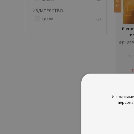
ИЗДАТЕЛСТВО
артикули
Сиела
2
Е-кни
и
д-р Цве
рей
1%
1
Използваме
персона
Сор