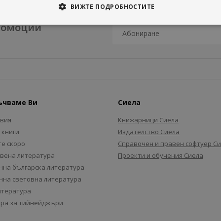
ВИЖТЕ ПОДРОБНОСТИТЕ
промоции
ъчваме Ви
Сиела
авия
Книжарници Сиела
 книги
Издателство Сиела
е скоро
Справочен и правен софтуер С
вена литература
Проекти и обучения Сиела
на българска литература
на световна литература
итература
ра за тийнейджъри