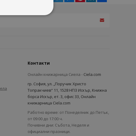
Контакти
Онлайн книжарница Сиела -
Ciela.com
гр. София, ул. „Поручик Христо
иела
Топракчиев“ 11, 1528 НПЗ Искър, Книжна
борса Искър, ет. 3, офис 33, Онлайн
книжарница Ciela.com
Работно време: от Понеделник до Петък,
от 09:00 до 17:00 ч.
Почивни дни: Събота, Неделя и
официални празници.