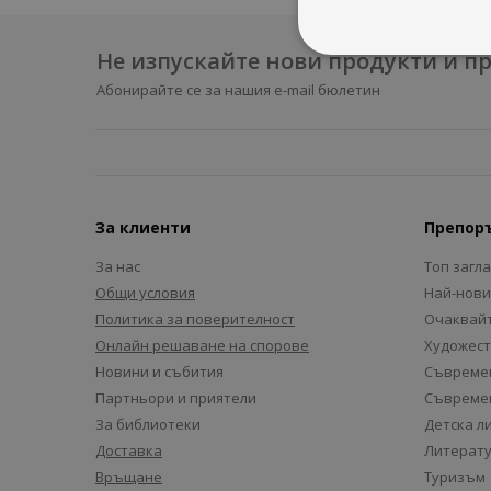
Не изпускайте нови продукти и 
Абонирайте се за нашия e-mail бюлетин
За клиенти
Препор
За нас
Топ загл
Общи условия
Най-нови
Политика за поверителност
Очаквайт
Онлайн решаване на спорове
Художест
Новини и събития
Съвремен
Партньори и приятели
Съвремен
За библиотеки
Детска л
Доставка
Литерату
Връщане
Туризъм