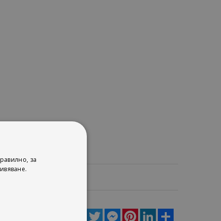
равилно, за
ивяване.
ца
Facebook
Twitter
Messenger
Pinterest
LinkedIn
Share