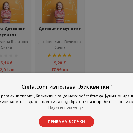
га Детският
Детският имунитет
мунитет
телина Великова
д-р Цветелина Великова
Сиела
Сиела
тинг:
рейтинг:
100%
6,14 €
9,20 €
2,01 лв.
17,99 лв.
Добави
Добави
Ciela.com използва „бисквитки“
 различни типове „бисквитки“, за да може уебсайтът да функционира п
лизиране на съдържанието и за подобряване на потребителското изж
на страни
тирай по
Покажи
Научете повече тук.
ПРИЕМАМ ВСИЧКИ