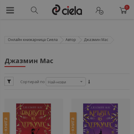
0
Онлайн книжарница Сиела
Автор
Джазмин Мас
ули
Джазмин Мас
ули
Сортирай по
ули
ули
Е-книга
Е-книга