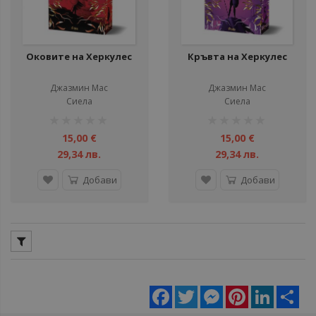
Оковите на Херкулес
Кръвта на Херкулес
Джазмин Мас
Джазмин Мас
Сиела
Сиела
рейтинг:
рейтинг:
1%
1%
15,00 €
15,00 €
29,34 лв.
29,34 лв.
Добави
Добави
Facebook
Twitter
Messenger
Pinterest
LinkedIn
Sha