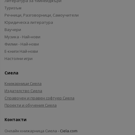
Литература за тийнейджъри
Туризъм
Речници, Разговорници, Самоучители
Юридическа литература
Ваучери
Музика - Най-нови
Филми - Най-нови
Е-книги Най-нови
Настолни игри
Сиела
Книжарници Сиела
Издателство Сиела
Справочен и правен софтуер Сиела
Проекти и обучения Сиела
Контакти
Онлайн книжарница Сиела -
Ciela.com