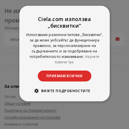
Не изпускайте нови продукти и
Ciela.com използва
промоции
„бисквитки“
Абонирайте се за нашия e-mail бюлетин
Използваме различни типове „бисквитки“,
за да може уебсайтът да функционира
правилно, за персонализиране на
съдържанието и за подобряване на
потребителското изживяване.
Научете
повече тук.
ПРИЕМАМ ВСИЧКИ
За клиенти
ВИЖТЕ ПОДРОБНОСТИТЕ
За нас
Общи условия
Политика за поверителност
Онлайн решаване на спорове
Новини и събития