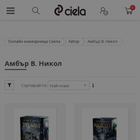
0
Онлайн книжарница Сиела
Автор
Амбър В. Никол
ули
Амбър В. Никол
ули
Сортирай по