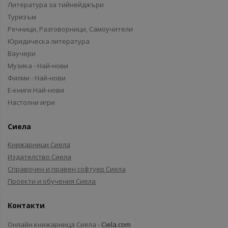
Литература за тийнейджъри
Туризъм
Речници, Разговорници, Самоучители
Юридическа литература
Ваучери
Музика - Най-нови
Филми - Най-нови
Е-книги Най-нови
Настолни игри
Сиела
Книжарници Сиела
Издателство Сиела
Справочен и правен софтуер Сиела
Проекти и обучения Сиела
Контакти
Онлайн книжарница Сиела -
Ciela.com