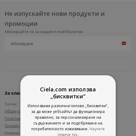
Не изпускайте нови продукти и
промоции
Абонирайте се за нашия e-mail бюлетин
Ciela.com използва
За клиенти
„бисквитки“
За нас
Използваме различни типове „бисквитки“,
Общи условия
за да може уебсайтът да функционира
правилно, за персонализиране на
Политика за поверителност
съдържанието и за подобряване на
Онлайн решаване на спорове
потребителското изживяване.
Научете
Новини и събития
повече тук.