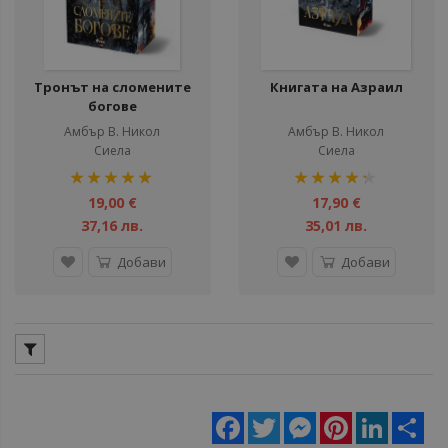
Тронът на сломените
Книгата на Азраил
богове
Амбър В. Никол
Амбър В. Никол
Сиела
Сиела
рейтинг:
рейтинг:
100%
87%
19,00 €
17,90 €
37,16 лв.
35,01 лв.
Добави
Добави
Facebook
Twitter
Messenger
Pinterest
LinkedIn
Sha