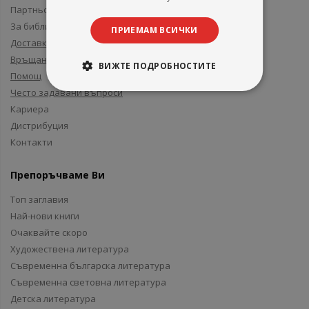
Партньори и приятели
За библиотеки
ПРИЕМАМ ВСИЧКИ
Доставка
Връщане
ВИЖТЕ ПОДРОБНОСТИТЕ
Помощ
Често задавани въпроси
Кариера
Дистрибуция
Контакти
Препоръчваме Ви
Топ заглавия
Най-нови книги
Очаквайте скоро
Художествена литература
Съвременна българска литература
Съвременна световна литература
Детска литература