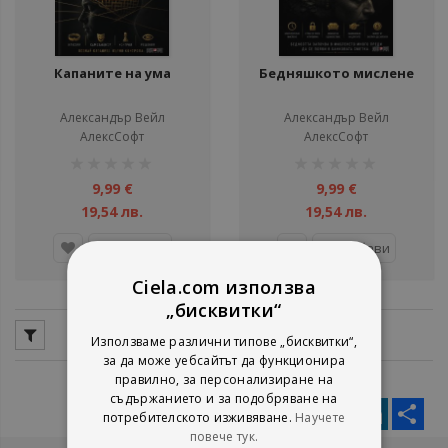
Капаните на ума
Бедняшкото мислене
Александър Вейл
Александър Вейл
АлексСофт
АлексСофт
рейтинг:
рейтинг:
1%
1%
9,99 €
9,99 €
19,54 лв.
19,54 лв.
Добави
Добави
Ciela.com използва
„бисквитки“
Използваме различни типове „бисквитки“,
за да може уебсайтът да функционира
правилно, за персонализиране на
съдържанието и за подобряване на
Facebook
Twitter
Messenger
Pinterest
LinkedIn
Sha
потребителското изживяване.
Научете
повече тук.