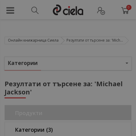
0
Онлайн книжарница Сиела
Резултати от търсене за: 'Mich...
Категории
Резултати от търсене за: 'Michael
Jackson'
ул
ул
Продукти
ул
Категории
(3)
ул