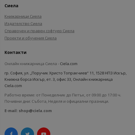
Сиела
Книжарници Сиела
Издателство Сиела
Справочен и правен софтуер Сиела
Проекти и обучения Сиела
Контакти
Онлайн книжарница Сиела -
Ciela.com
гр. София, ул. „Поручик Христо Топракчиев“ 11, 1528 НПЗ Искър,
Книжна борса Искър, ет. 3, офис 33, Онлайн книжарница
Ciela.com
Работно време: от Понеделник до Петък, от 09:00 до 17:00 ч.
Почивни дни: Събота, Неделя и официални празници.
E-mail:
shop@ciela.com