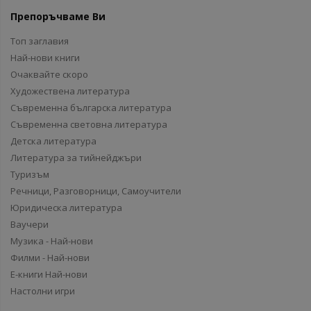
Препоръчваме Ви
Топ заглавия
Най-нови книги
Очаквайте скоро
Художествена литература
Съвременна българска литература
Съвременна световна литература
Детска литература
Литература за тийнейджъри
Туризъм
Речници, Разговорници, Самоучители
Юридическа литература
Ваучери
Музика - Най-нови
Филми - Най-нови
Е-книги Най-нови
Настолни игри