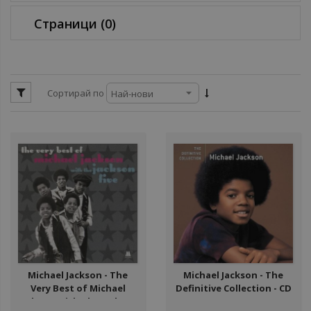
ул
Страници
(0)
ул
ул
Сортирай по
ул
Michael Jackson - The
Michael Jackson - The
Very Best of Michael
Definitive Collection - CD
Jackson With The Jackson