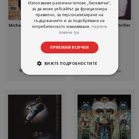
Използваме различни типове „бисквитки“,
за да може уебсайтът да функционира
правилно, за персонализиране на
съдържанието и за подобряване на
Michael Jackson ‎- Off The
Michael Jackson - Thriller
потребителското изживяване.
Научете
Wall - CD
- LP - плоча
повече тук.
ПРИЕМАМ ВСИЧКИ
18,00 €
26,00 €
35,20 лв.
50,85 лв.
ВИЖТЕ ПОДРОБНОСТИТЕ
Добави
Добави