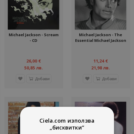
Michael Jackson - Scream
Michael Jackson ‎- The
- CD
Essential Michael Jackson
- 2 CD
26,00 €
11,24 €
50,85 лв.
21,98 лв.
Добави
Добави
Ciela.com използва
„бисквитки“